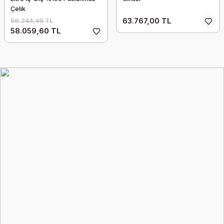
Çelik
63.767,00 TL
59.244,49 TL
58.059,60 TL
818 Omomed Fonksiyonel Omuz Desteği Kompressif Örme