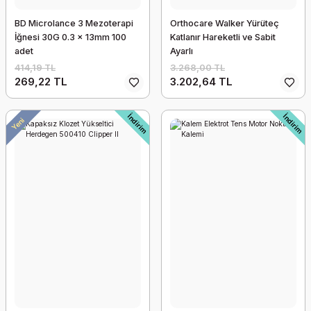
BD Microlance 3 Mezoterapi
Orthocare Walker Yürüteç
İğnesi 30G 0.3 x 13mm 100
Katlanır Hareketli ve Sabit
adet
Ayarlı
414,19 TL
3.268,00 TL
269,22 TL
3.202,64 TL
İndirim
İndirim
Yeni
882 Thumb Support İthal Başparmak Destekli El-Bilek Ateli
2.437,08 TL