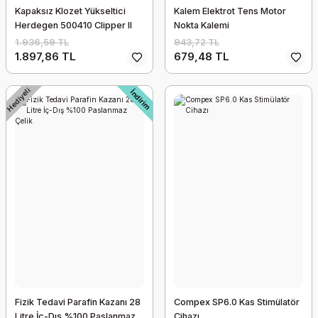
Kapaksız Klozet Yükseltici
Kalem Elektrot Tens Motor
Herdegen 500410 Clipper II
Nokta Kalemi
1.936,59 TL
943,72 TL
1.897,86 TL
679,48 TL
Hediyeli
İndirim
877 Medi Patellar Tendon Desteği
2.398,95 TL
Fizik Tedavi Parafin Kazanı 28
Compex SP6.0 Kas Stimülatör
Litre İç-Dış %100 Paslanmaz
Cihazı