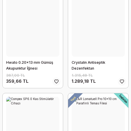
Hwato 0.20x13 mm Gümüş
Crystalin Antiseptik
Akupunktur İğnesi
Dezenfektan
Katlanır Klozet Yükseltici Komot
367,00 TL
1.315,49 TL
359,66 TL
1.289,18 TL
4.065,63 TL
İndirim
Yeni