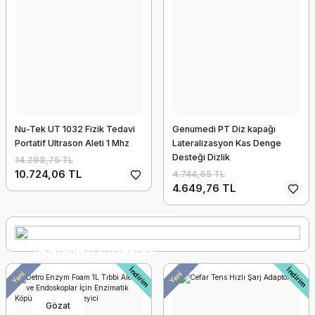
Nu-Tek UT 1032 Fizik Tedavi
Genumedi PT Diz kapağı
Portatif Ultrason Aleti 1 Mhz
Lateralizasyon Kas Denge
Desteği Dizlik
14.298,75 TL
10.724,06 TL
4.744,65 TL
4.649,76 TL
Reinforced Collar Plastik Destekli Sünger Boyunluk
1.001,58 TL
İndirimli Fiyatlar
İndirim
İndirim
Yeni
Yeni
Gözat