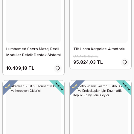
Lumbamed Sacro Masaj Pedli
Tilt Hasta Karyolası 4 motorlu
Modüler Pelvik Destek Sistemi
97.779,62 TL
95.824,03 TL
Compex Elastic Strap, 4 adet Elektrot pedi tutucu bandaj
10.409,18 TL
3.603,29 TL
3.531,22 TL
İndirim
İndirim
Yeni
Yeni
İndirim