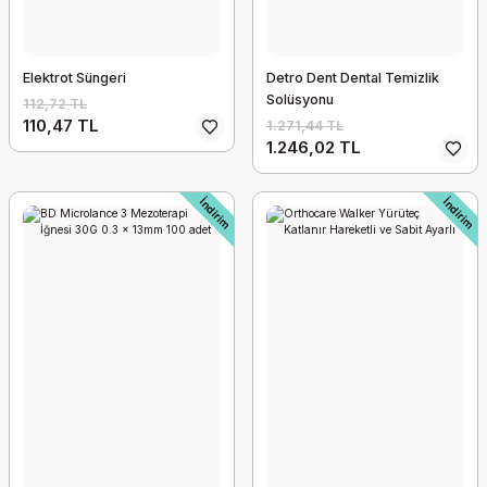
Haftelast 30826 Latex-Free Kohesiv Bandaj 8cm x 20mt
Elektrot Süngeri
Detro Dent Dental Temizlik
1.149,85 TL
Solüsyonu
112,72 TL
1.126,85 TL
110,47 TL
1.271,44 TL
1.246,02 TL
Yeni
İndirim
İndirim