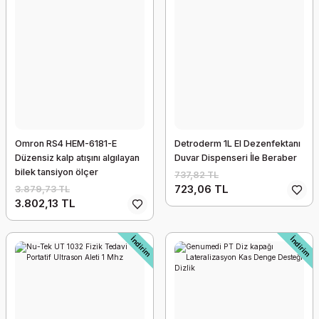
Theraband Sarı Egzersiz Bandı 45 mt
Omron RS4 HEM-6181-E
Detroderm 1L El Dezenfektanı
9.440,88 TL
Düzensiz kalp atışını algılayan
Duvar Dispenseri İle Beraber
9.252,07 TL
bilek tansiyon ölçer
737,82 TL
723,06 TL
3.879,73 TL
3.802,13 TL
İndirim
İndirim