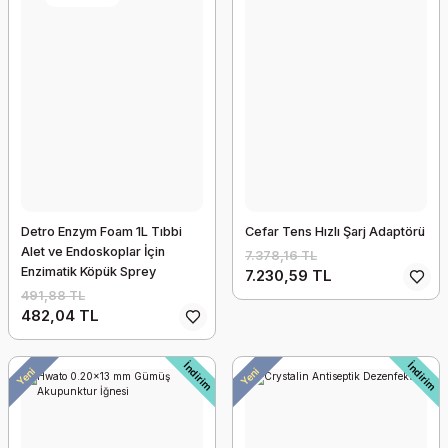
Detro Enzym Foam 1L Tıbbi
Cefar Tens Hızlı Şarj Adaptörü
Alet ve Endoskoplar İçin
7.378,16 TL
Enzimatik Köpük Sprey
7.230,59 TL
Temizleyici
491,88 TL
Kanadyen Koltuk Değneği Dirsekten
482,04 TL
1.551,69 TL
İndirim
İndirim
Yeni
Yeni