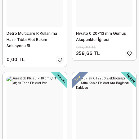
Detro Multicare R Kullanıma
Hwato 0.20x13 mm Gümüş
Hazır Tıbbi Alet Bakım
Akupunktur İğnesi
Solüsyonu 5L
367,00 TL
359,66 TL
0,00 TL
İndirim
İndirim
Yeni
Globus Genesy 1500 Cihazına Uyumlu Şarj Adaptörü
1.464,19 TL
995,65 TL
İndirim
Yeni