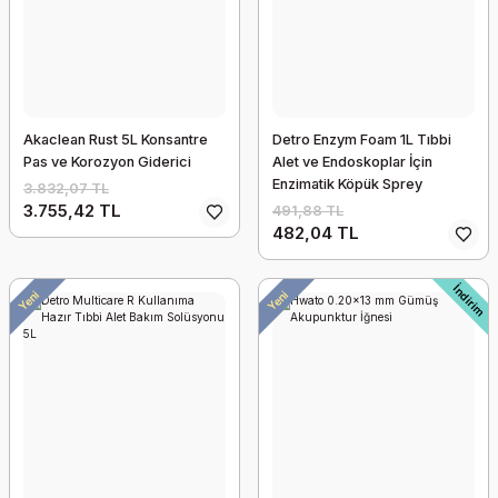
Akaclean Rust 5L Konsantre
Detro Enzym Foam 1L Tıbbi
Pas ve Korozyon Giderici
Alet ve Endoskoplar İçin
Enzimatik Köpük Sprey
3.832,07 TL
Temizleyici
3.755,42 TL
491,88 TL
Detroderm El Dezenfektanı %70 IPA
482,04 TL
258,52 TL
253,35 TL
İndirim
Yeni
Yeni
İndirim