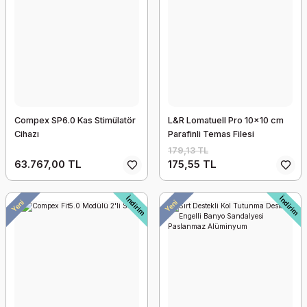
Compex SP6.0 Kas Stimülatör
L&R Lomatuell Pro 10x10 cm
Cihazı
Parafinli Temas Filesi
179,13 TL
63.767,00 TL
175,55 TL
İndirim
İndirim
Yeni
Yeni