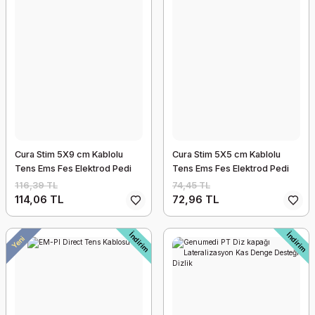
Tilt Hasta Karyolası 4 motorlu
97.779,62 TL
95.824,03 TL
İndirim
İndirim
Yeni
Yeni
Cura Stim 5X9 cm Kablolu
Cura Stim 5X5 cm Kablolu
Tens Ems Fes Elektrod Pedi
Tens Ems Fes Elektrod Pedi
116,39 TL
74,45 TL
114,06 TL
72,96 TL
İndirim
İndirim
Elektrot Süngeri
Yeni
112,72 TL
110,47 TL