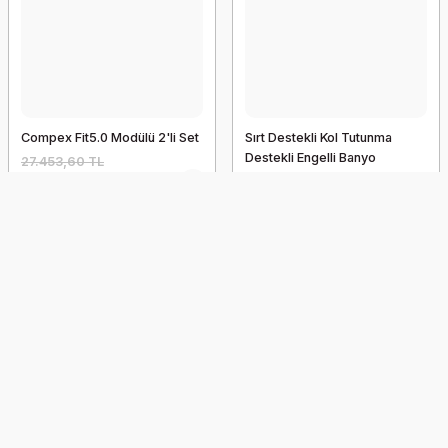
Compex Fit5.0 Modülü 2'li Set
Sırt Destekli Kol Tutunma
Destekli Engelli Banyo
27.453,60 TL
Sandalyesi Paslanmaz
25.257,31 TL
Alüminyum
4.461,21 TL
4.371,99 TL
İndirim
İndirim
Yeni