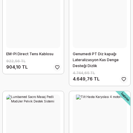
Crystalin Antiseptik Dezenfektan
1.315,49 TL
1.289,18 TL
İndirim
Yeni
EM-PI Direct Tens Kablosu
Genumedi PT Diz kapağı
Lateralizasyon Kas Denge
922,56 TL
Desteği Dizlik
904,10 TL
4.744,65 TL
4.649,76 TL
İndirim