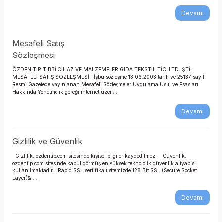
YASTIĞI
Devamı
YATAN HASTA TEMİZLİK
Step Tahtası
Köpük Yara Örtüsü
SU GEÇİRMEYEN ALÇI-
ÜRÜNLERİ
Yapışkanlı
SICAK UYGULAMA
BANDAJ-YARA
ÜRÜNLERİ
KORUYUCUSU
Mesafeli Satış
Trampolin
Nano Cleaner Yara
Sözleşmesi
Kremi
SKOLYOZ DUVAR BARI
ÜST BALDIR
Yatay Bisiklet
ÖZDEN TIP TIBBİ CİHAZ VE MALZEMELER GIDA TEKSTİL TİC. LTD. ŞTİ.
MESAFELİ SATIŞ SÖZLEŞMESİ İşbu sözleşme 13.06.2003 tarih ve 25137 sayılı
Pansuman Örtüsü
SOĞUK UYGULAMA
Resmi Gazetede yayınlanan Mesafeli Sözleşmeler Uygulama Usul ve Esasları
VİSKO BEL YASTIĞI
Hakkında Yönetmelik gereği internet üzer ...
ÜRÜNLERİ
Yumuşak Ağırlık Topu
Parafinli Yapışmaz Tül
VİSKO BOYUN YASTIĞI
Devamı
Örtü
TİLT TABLE
Yüzme Su İçi Aqua
Egzersiz Malzemeleri
VİSKO OTURMA SİMİDİ
Gizlilik ve Güvenlik
Silikonlu Köpük Yara
ULTRASON CİHAZI
Örtüsü
Gizlilik: ozdentip.com sitesinde kişisel bilgiler kaydedilmez. Güvenlik:
ozdentip.com sitesinde kabul görmüş en yüksek teknolojik güvenlik altyapısı
UZAY TERAPİ KAFESİ
kullanılmaktadır. Rapid SSL sertifikalı sitemizde 128 Bit SSL (Secure Socket
Su Geçirmez Yara
Layer)& ...
Örtüsü
VAKUM ÜNİTESİ
Devamı
Trakeostomi Pedi
YER KAPLAMA EVO