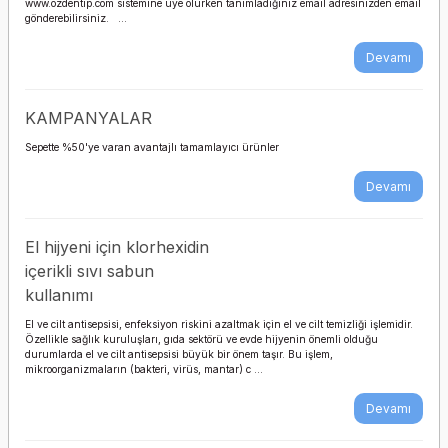
www.ozdentip.com sistemine üye olurken tanımladığınız email adresinizden email
gönderebilirsiniz. ...
Devamı
KAMPANYALAR
Sepette %50'ye varan avantajlı tamamlayıcı ürünler
Devamı
El hijyeni için klorhexidin
içerikli sıvı sabun
kullanımı
El ve cilt antisepsisi, enfeksiyon riskini azaltmak için el ve cilt temizliği işlemidir.
Özellikle sağlık kuruluşları, gıda sektörü ve evde hijyenin önemli olduğu
durumlarda el ve cilt antisepsisi büyük bir önem taşır. Bu işlem,
mikroorganizmaların (bakteri, virüs, mantar) c ...
Devamı