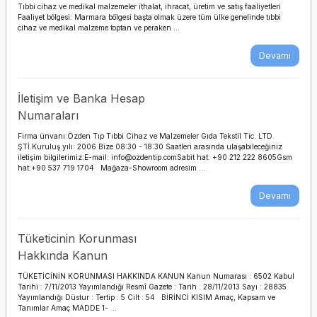
VÜCUT ANALİZ-YAĞ
ÖRDEK
EGZERSİZ
(Instruct
Egzersiz Minderi (Mat-
CİHAZLAR
Tıbbi cihaz ve medikal malzemeler ithalat, ihracat, üretim ve satış faaliyetleri
Postür Desteği
MASAJ MUAYENE
ÖLÇER
METRE M
Bar)
Faaliyet bölgesi: Marmara bölgesi başta olmak üzere tüm ülke genelinde tıbbi
Göz Pedi
Met)
MASALARI KOLTUKLARI
ÖDEM - LENF ÖDEM
Kulak Manyetik Bilye
cihaz ve medikal malzeme toptan ve peraken ...
Vakum Cihazı Seti
YER YÜZEY
ELEKTROTERAPİ
Spirometre
HASTA TAŞIMA
ÜRÜNLERİ
Magnetic Pellets
DEZENFEKTANI
ULTRASON KOMBİNE
GLOBUS 
DİRSEK-KOL
TRANSFER LİFT
LATEX-FR
Yüzme Ke
CİHAZ
GELİŞTİR
Egzersiz Tubing
Granülasyon Kremi
Devamı
BANDI 22
Belt)
Vakum Hortumu
CİHAZLAR
Trakeostomi Filtresi
METRE
ERKEKLER İÇİN DİZ ALTI
Kulak Tohumu
k
HAVALI YATAK-
VARİS ÇORABI
ESWT CİHAZI
El Terapisi El
Gümüşlü Antimikrobiyal
DEKUBİTÜS ÖNLEYİCİ
İletişim ve Banka Hesap
Yüzme Apa
İNKONTİN
Vakum Modül Kablosu
Rehabilitasyonu
Yara Örtüsü
LOOP HAL
Buoy)
TUTAMA
Numaraları
L-BİLEK
BANDI
MASAJ MASASI
HEMOROİD-BASUR
Komple Egzersiz
Vakum Süngeri
Firma ünvanı:Özden Tıp Tıbbi Cihaz ve Malzemeler Gıda Tekstil Tic. LTD.
ÜRÜNLERİ
El Barları (H
MAXI KAS
Ünitesi
Hidrokolloid Yara
ŞTİ.Kuruluş yılı: 2006 Bize 08:30 - 18:30 Saatleri arasında ulaşabileceğiniz
Göğüs Toraks Korsesi
SPORCU 
TENS EMS
Örtüsü
iletişim bilgilerimiz:E-mail: info@ozdentip.comSabit hat: +90 212 222 8605Gsm
OMUZ EGZERSİZ
BANDI
hat:+90 537 719 1704 Mağaza-Showroom adresim ...
ALETLERİ
İLAÇ EZME KESME
Koşu Bandı
Kasık Kalça Uyluk
SAKLAMA KABI
TENS ELEK
Jel Yara Örtüsü
Desteği
Devamı
TUTMA AP
PARALEL BAR
EGZERSİZ
Masaj Aleti
FİTNESS S
SKE
TENS ELEKT
Kalsiyum Aljinat Yara
Omuz Kol Desteği
Tüketicinin Korunması
Örtüsü
PARMAK MERDİVENİ
Pilates Topu - Egzersiz
Hakkında Kanun
MOTORLU HASTA
TENS EMS
Topu
OTURMA DESTEKLERI
YATAĞI
BATARYA 
Koheziv Bandaj
POSTÜR AYNASI
TÜKETİCİNİN KORUNMASI HAKKINDA KANUN Kanun Numarası : 6502 Kabul
ADAPTÖR
Tarihi : 7/11/2013 Yayımlandığı Resmî Gazete : Tarih : 28/11/2013 Sayı : 28835
Spor Sporcu
Yayımlandığı Düstur : Tertip : 5 Cilt : 54 BİRİNCİ KISIM Amaç, Kapsam ve
PARMAK ATELİ-
YATAK SEHPASI
Malzemeleri
Tanımlar Amaç MADDE 1- ...
Kollajen Yara Örtüsü
POZİSYONLAMA
DESTEĞİ