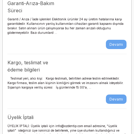
TATAMİ MİNDERİ
Garanti-Arıza-Bakım
Yapışmaz Emici
Kompresyon Yara
Süreci
Örtüsü
Garanti / Arıza / İade işlemleri Elektronik ürünler 24 ay üretim hatalarına karşı
garantidedir. Kullanıcının yanlış kullanımları cihazları garanti kapsamı dışında
bırakır. Satın alınan ürün çalışmıyorsa bu her zaman arızalı olduğunu
Yara Çorabı Ülser Kit
göstermeyebilir. Bazı durumlard ...
Yara Temizleme
Devamı
Debridman Pedi
Kargo, teslimat ve
ödeme bilgileri
Teslimat yeri, alıcı kişi: Kargo teslimatı, belirtilen adrese teslim edilmektedir.
Kargo firması, teslim alan kişinin kimliğini görmek ve imzasını almak isteyebilir.
Siparişin kargoya veriliş süresi: İş günlerinde 15:00'a; ...
Devamı
Üyelik İptali
ÜYELİK İPTALİ: Üyelik iptali için info@ozdentip.com email adresine, "üyelik
iptali" isteğinizi üye isminizi de belirterek, yine üye olurken kullandığınız ve