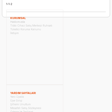
1-1-2
KURUMSAL
Hakkımızda
Tıbbi Cihaz Satış Merkezi Ruhsatı
Tüketici Koruma Kanunu
İletişim
YARDIM SAYFALARI
Yeni Üyelik
Üye Girişi
Şifremi Unuttum
Mesafeli Satış Sözleşmesi
Ödeme Ve Teslimat