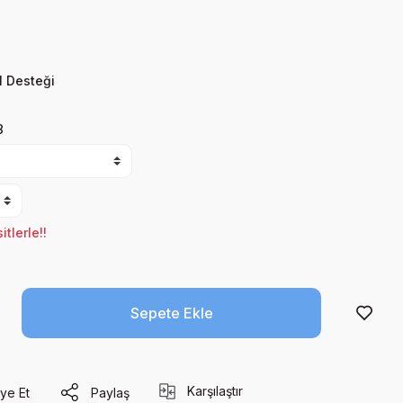
 Desteği
8
tlerle!!
Sepete Ekle
Karşılaştır
ye Et
Paylaş