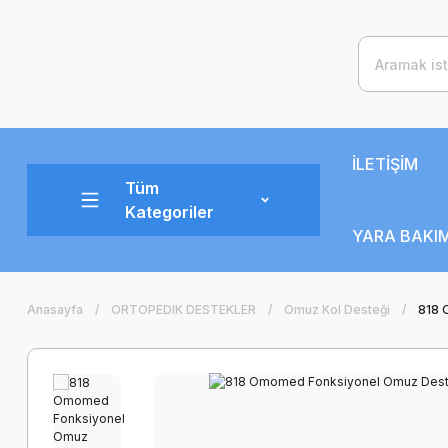
İLETİŞİM
Tüm
Kategoriler
YARA BAKIM
Anasayfa
ORTOPEDIK DESTEKLER
Omuz Kol Desteği
818 