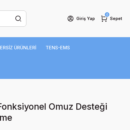
0
Giriş Yap
Sepet
ERSİZ ÜRÜNLERİ
TENS-EMS
onksiyonel Omuz Desteği
rme