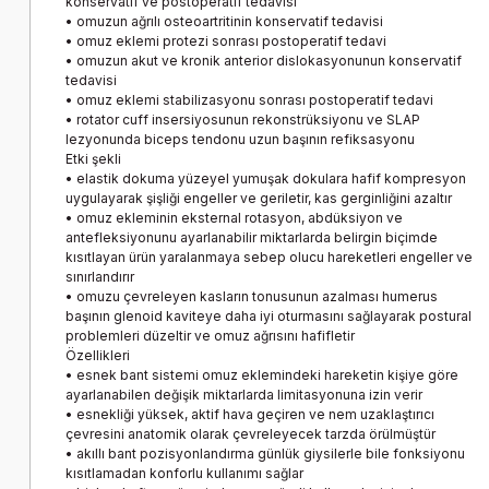
konservatif ve postoperatif tedavisi
• omuzun ağrılı osteoartritinin konservatif tedavisi
• omuz eklemi protezi sonrası postoperatif tedavi
• omuzun akut ve kronik anterior dislokasyonunun konservatif
tedavisi
• omuz eklemi stabilizasyonu sonrası postoperatif tedavi
• rotator cuff insersiyosunun rekonstrüksiyonu ve SLAP
lezyonunda biceps tendonu uzun başının refiksasyonu
Etki şekli
• elastik dokuma yüzeyel yumuşak dokulara hafif kompresyon
uygulayarak şişliği engeller ve geriletir, kas gerginliğini azaltır
• omuz ekleminin eksternal rotasyon, abdüksiyon ve
antefleksiyonunu ayarlanabilir miktarlarda belirgin biçimde
kısıtlayan ürün yaralanmaya sebep olucu hareketleri engeller ve
sınırlandırır
• omuzu çevreleyen kasların tonusunun azalması humerus
başının glenoid kaviteye daha iyi oturmasını sağlayarak postural
problemleri düzeltir ve omuz ağrısını hafifletir
Özellikleri
• esnek bant sistemi omuz eklemindeki hareketin kişiye göre
ayarlanabilen değişik miktarlarda limitasyonuna izin verir
• esnekliği yüksek, aktif hava geçiren ve nem uzaklaştırıcı
çevresini anatomik olarak çevreleyecek tarzda örülmüştür
• akıllı bant pozisyonlandırma günlük giysilerle bile fonksiyonu
kısıtlamadan konforlu kullanımı sağlar