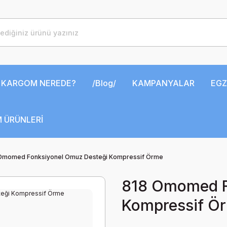
KARGOM NEREDE?
/Blog/
KAMPANYALAR
EGZ
 ÜRÜNLERİ
Omomed Fonksiyonel Omuz Desteği Kompressif Örme
818 Omomed F
Kompressif Ö