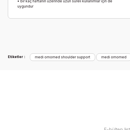
• bir kaç haftanın üzerinde uzun süreli kullanımlar için de
uygundur
Etiketler :
medi omomed shoulder support
medi omomed
E-bülten li