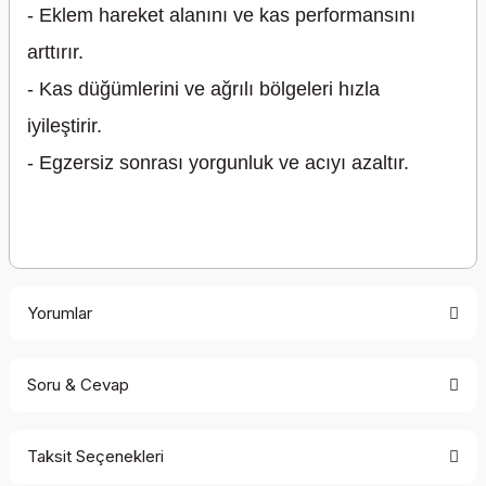
- Eklem hareket alanını ve kas performansını
arttırır.
- Kas düğümlerini ve ağrılı bölgeleri hızla
iyileştirir.
- Egzersiz sonrası yorgunluk ve acıyı azaltır.
Yorumlar
Soru & Cevap
Bu ürüne ilk yorumu siz yapın!
Taksit Seçenekleri
Yorum Yaz
Ürün hakkında henüz soru sorulmamış.