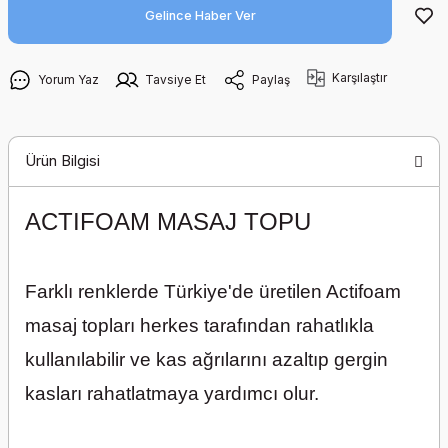
TATAMİ MİNDERİ
Gelince Haber Ver
Yapışmaz Emici
Kompresyon Yara
Örtüsü
Karşılaştır
Yorum Yaz
Tavsiye Et
Paylaş
Yara Çorabı Ülser Kit
Yara Temizleme
Ürün Bilgisi
Debridman Pedi
ACTIFOAM MASAJ TOPU
Farklı renklerde Türkiye'de üretilen Actifoam
masaj topları herkes tarafından rahatlıkla
kullanılabilir ve kas ağrılarını azaltıp gergin
kasları rahatlatmaya yardımcı olur.