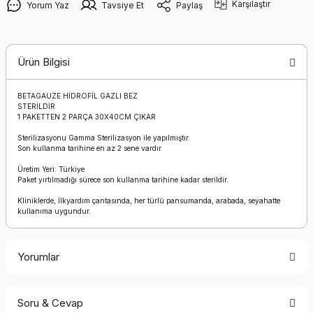
Karşılaştır
Yorum Yaz
Tavsiye Et
Paylaş
Ürün Bilgisi
BETAGAUZE HİDROFİL GAZLI BEZ
STERİLDİR
1 PAKETTEN 2 PARÇA 30X40CM ÇIKAR
Sterilizasyonu Gamma Sterilizasyon ile yapılmıştır.
Son kullanma tarihine en az 2 sene vardır.
Üretim Yeri: Türkiye
Paket yırtılmadığı sürece son kullanma tarihine kadar sterildir.
Kliniklerde, İlkyardım çantasında, her türlü pansumanda, arabada, seyahatte
kullanıma uygundur.
Yorumlar
Soru & Cevap