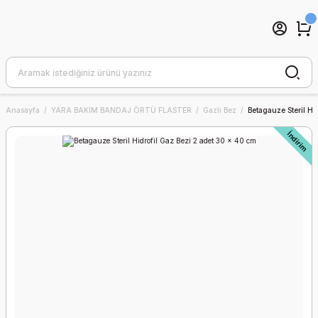
Anasayfa
YARA BAKIM BANDAJ ÖRTÜ FLASTER
Gazlı Bez
Betagauze Steril Hi
İndirim