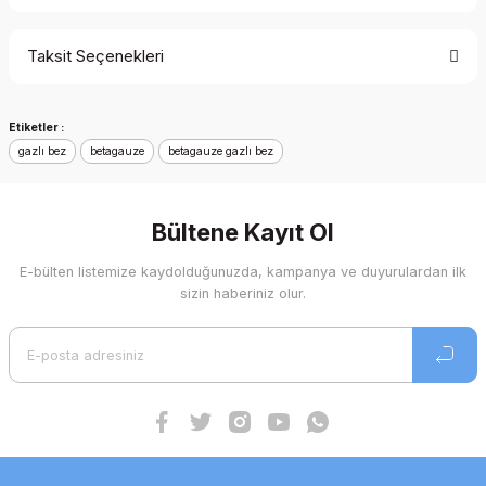
Bu ürüne ilk yorumu siz yapın!
Taksit Seçenekleri
Yorum Yaz
Ürün hakkında henüz soru sorulmamış.
Etiketler :
Soru Sor
gazlı bez
betagauze
betagauze gazlı bez
Bültene Kayıt Ol
E-bülten listemize kaydolduğunuzda, kampanya ve duyurulardan ilk
sizin haberiniz olur.