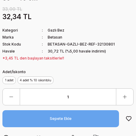
33,00 TL
32,34 TL
Kategori
Gazlı Bez
Marka
Betasan
Stok Kodu
BETASAN-GAZLI-BEZ-REF-32130801
Havale
30,72 TL (%5,00 havale indirimi)
*3,45 TL den başlayan taksitlerle!!
Adet/İskonto
1 adet
4 adet % 10 iskontolu
Sepete Ekle