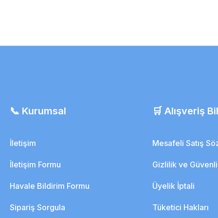
2 adet Suprasorb F 10cm x 1mt Şef
1.148,58 TL
1.125,61 TL
Dövme Koruyucu
📞 Kurumsal
🛒 Alışveriş Bil
İletişim
Mesafeli Satış S
İletişim Formu
Gizlilik ve Güvenl
Havale Bildirim Formu
Üyelik İptali
Sipariş Sorgula
Tüketici Hakları