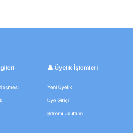
faf Film Yara Örtüsü
gileri
👤 Üyelik İşlemleri
özleşmesi
Yeni Üyelik
ik
Üye Girişi
Şifremi Unuttum