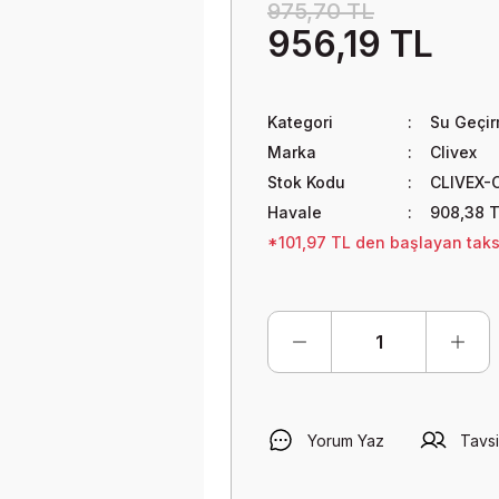
975,70 TL
956,19 TL
Kategori
Su Geçir
Marka
Clivex
Stok Kodu
CLIVEX-
Havale
908,38 T
*101,97 TL den başlayan taksi
Yorum Yaz
Tavsi