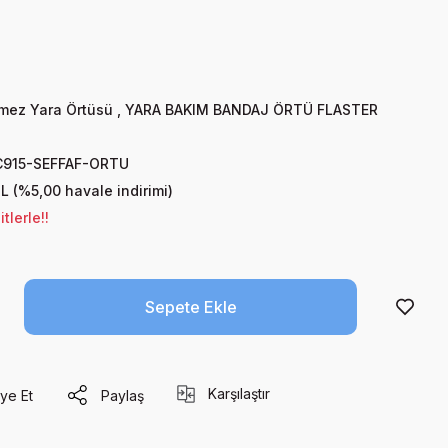
mez Yara Örtüsü
,
YARA BAKIM BANDAJ ÖRTÜ FLASTER
C915-SEFFAF-ORTU
L (%5,00 havale indirimi)
tlerle!!
Sepete Ekle
Karşılaştır
ye Et
Paylaş