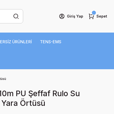
Giriş Yap
Sepet
ERSİZ ÜRÜNLERİ
TENS-EMS
tüsü
 10m PU Şeffaf Rulo Su
 Yara Örtüsü