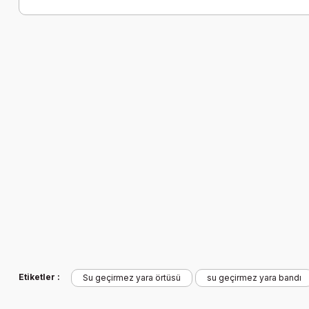
Etiketler :
Su geçirmez yara örtüsü
su geçirmez yara bandı