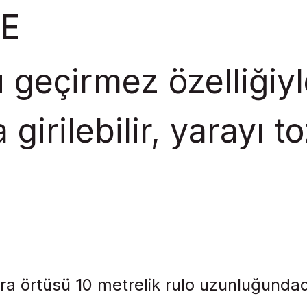
RE
geçirmez özelliğiyl
girilebilir, yarayı to
ra örtüsü 10 metrelik rulo uzunluğundad