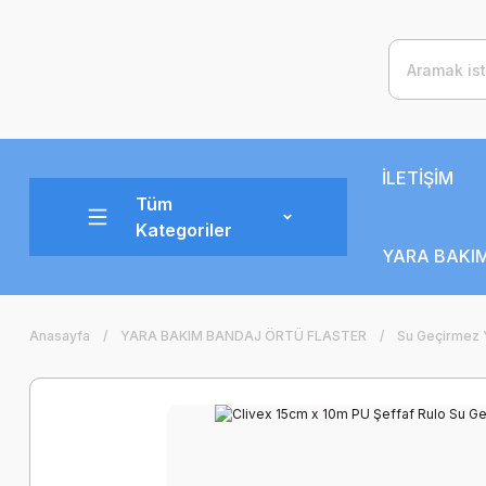
İLETİŞİM
Tüm
Kategoriler
YARA BAKIM
Anasayfa
YARA BAKIM BANDAJ ÖRTÜ FLASTER
Su Geçirmez 