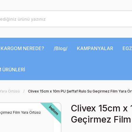
KARGOM NEREDE?
/Blog/
KAMPANYALAR
EGZ
 ÜRÜNLERİ
Yara Örtüsü
Clivex 15cm x 10m PU Şeffaf Rulo Su Geçirmez Film Yara Ör
Clivex 15cm x
İndirim
Geçirmez Film