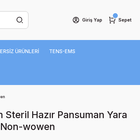
Giriş Yap
Sepet
ERSİZ ÜRÜNLERİ
TENS-EMS
wen
m Steril Hazır Pansuman Yara
t Non-wowen