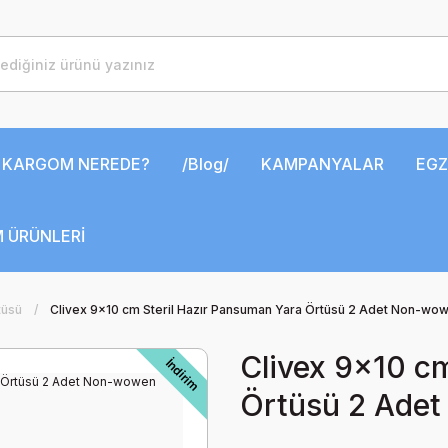
KARGOM NEREDE?
/Blog/
KAMPANYALAR
EGZ
 ÜRÜNLERİ
tüsü
Clivex 9x10 cm Steril Hazır Pansuman Yara Örtüsü 2 Adet Non-wo
Clivex 9x10 c
İndirim
Örtüsü 2 Ade