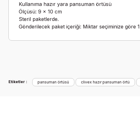
Kullanıma hazır yara pansuman örtüsü
Ölçüsü: 9 x 10 cm
Steril paketlerde.
Gönderilecek paket içeriği: Miktar seçiminize göre 1
Etiketler :
pansuman örtüsü
clivex hazır pansuman örtü