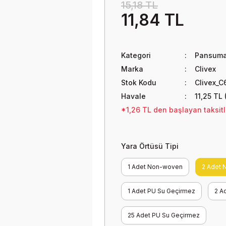
15,18 TL
11,84 TL
Kategori
Pansuma
Marka
Clivex
Stok Kodu
Clivex_C
Havale
11,25 TL 
*1,26 TL den başlayan taksitle
Yara Örtüsü Tipi
1 Adet Non-woven
2 Adet
1 Adet PU Su Geçirmez
2 A
25 Adet PU Su Geçirmez