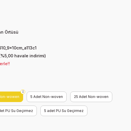
n Örtüsü
610_9x10cm_a113c1
(%5,00 havale indirimi)
rle!!
 Non-wowen
5 Adet Non-woven
25 Adet Non-woven
det PU Su Geçirmez
5 adet PU Su Geçirmez