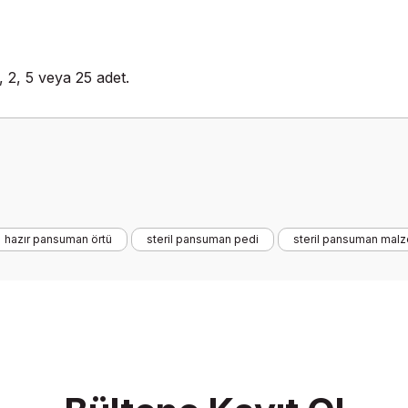
, 2, 5 veya 25 adet.
Ürün hakkında henüz soru sorulmamış.
Bu ürüne ilk yorumu siz yapın!
hazır pansuman örtü
steril pansuman pedi
steril pansuman malz
Yorum Yaz
Soru Sor