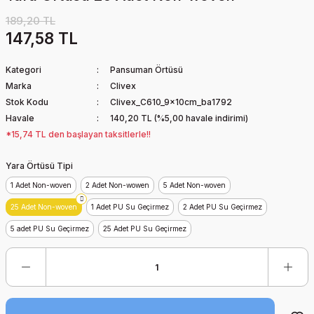
189,20 TL
147,58 TL
Kategori
Pansuman Örtüsü
Marka
Clivex
Stok Kodu
Clivex_C610_9x10cm_ba1792
Havale
140,20 TL (%5,00 havale indirimi)
*15,74 TL den başlayan taksitlerle!!
Yara Örtüsü Tipi
1 Adet Non-woven
2 Adet Non-wowen
5 Adet Non-woven
25 Adet Non-woven
1 Adet PU Su Geçirmez
2 Adet PU Su Geçirmez
5 adet PU Su Geçirmez
25 Adet PU Su Geçirmez