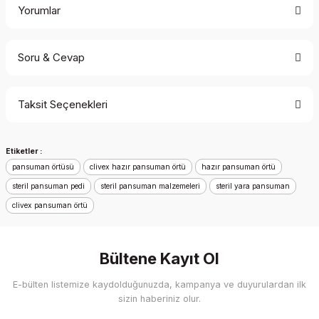
Yorumlar
Soru & Cevap
Bu ürüne ilk yorumu siz yapın!
Taksit Seçenekleri
Yorum Yaz
Ürün hakkında henüz soru sorulmamış.
Etiketler :
Soru Sor
pansuman örtüsü
clivex hazır pansuman örtü
hazır pansuman örtü
steril pansuman pedi
steril pansuman malzemeleri
steril yara pansuman
clivex pansuman örtü
Bültene Kayıt Ol
E-bülten listemize kaydolduğunuzda, kampanya ve duyurulardan ilk
sizin haberiniz olur.