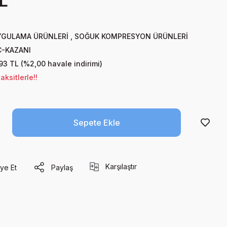
L
YGULAMA ÜRÜNLERİ
,
SOĞUK KOMPRESYON ÜRÜNLERİ
-KAZANI
93 TL (%2,00 havale indirimi)
ksitlerle!!
Sepete Ekle
Karşılaştır
ye Et
Paylaş