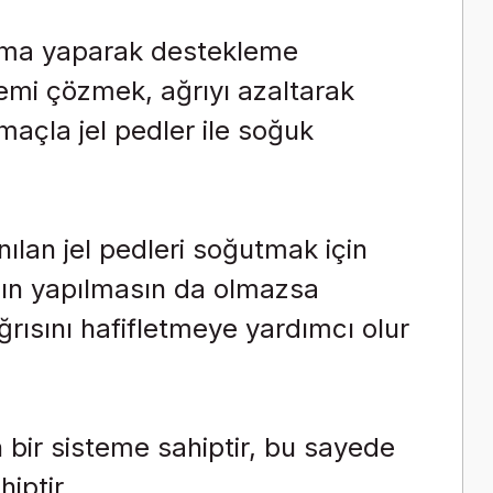
ğutma yaparak destekleme
emi çözmek, ağrıyı azaltarak
açla jel pedler ile soğuk
lan jel pedleri soğutmak için
lığın yapılmasın da olmazsa
rısını hafifletmeye yardımcı olur
bir sisteme sahiptir, bu sayede
iptir.