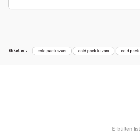
Etiketler :
cold pac kazanı
cold pack kazanı
cold pack 
E-bülten li