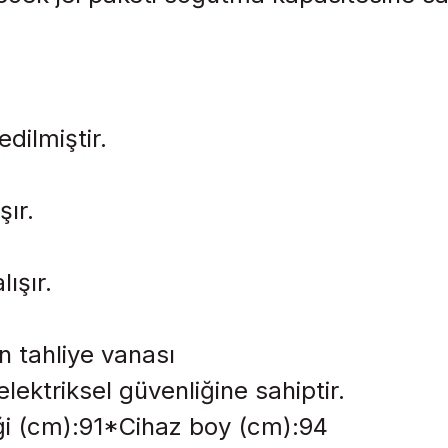
dilmiştir.
şır.
ışır.
 tahliye vanası
lektriksel güvenliğine sahiptir.
ği (cm):91*Cihaz boy (cm):94