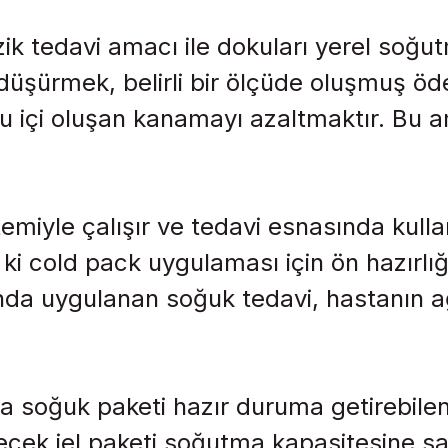
zik tedavi amacı ile dokuları yerel so
düşürmek, belirli bir ölçüde oluşmuş öd
içi oluşan kanamayı azaltmaktır. Bu am
le çalışır ve tedavi esnasında kullanı
de ki cold pack uygulaması için ön hazır
ında uygulanan soğuk tedavi, hastanın ağ
 soğuk paketi hazır duruma getirebilen 
ecek jel paketi soğutma kapasitesine sah