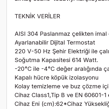
TEKNİK VERİLER
AISI 304 Paslanmaz çelikten imal e
Ayarlanabilir Dijital Termostat
220 V-50 Hz Şehir Elektriği ile çalı
Soğutma Kapasitesi 614 Watt.
-20°C ile -4°C değer aralığında çal
Kapalı hücre köpük izolasyonu
Kolay temizleme ve buz çözme için
Cihaz Class1,Tip B ve EN 60601-1 e
Cihaz Eni (cm):62*Cihaz Yüksekli