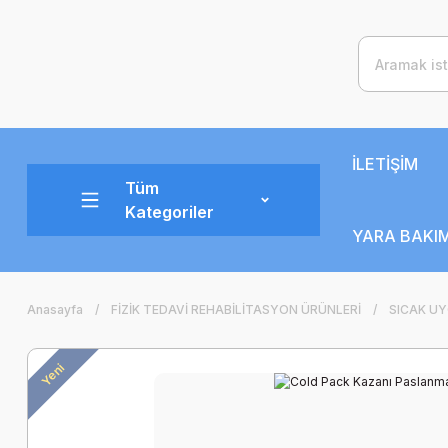
İLETİŞİM
Tüm
Kategoriler
YARA BAKIM
Anasayfa
FİZİK TEDAVİ REHABİLİTASYON ÜRÜNLERİ
SICAK U
Yeni