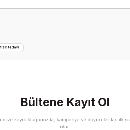
Ürün hakkında henüz soru sorulmamış.
Bu ürüne ilk yorumu siz yapın!
fizik tedavi
Yorum Yaz
Soru Sor
Bültene Kayıt Ol
stemize kaydolduğunuzda, kampanya ve duyurulardan ilk siz
olur.