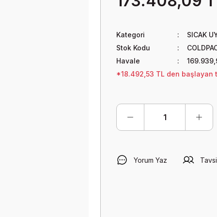
173.408,09 T
Kategori
SICAK U
Stok Kodu
COLDPAC
Havale
169.939,
*18.492,53 TL den başlayan ta
Yorum Yaz
Tavsi