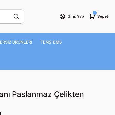
Giriş Yap
Sepet
ERSİZ ÜRÜNLERİ
TENS-EMS
anı Paslanmaz Çelikten