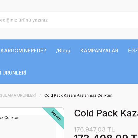
KARGOM NEREDE?
/Blog/
KAMPANYALAR
EGZ
 ÜRÜNLERİ
YGULAMA ÜRÜNLERİ
Cold Pack Kazanı Paslanmaz Çelikten
Cold Pack Kaz
İndirim
176.947,03 TL