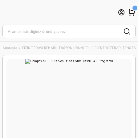
Anasayfa
FİZİK TEDAVİ REHABİLİTASYON ÜRÜNLERİ
ELEKTROTERAPİ TENS EMS