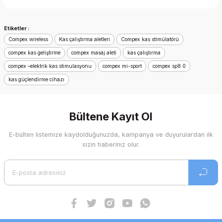
Yorum Yaz
Ürün hakkında henüz soru sorulmamış.
Etiketler :
Soru Sor
Compex wireless
Kas çalıştırma aletleri
Compex kas stimülatörü
compex kas geliştirme
compex masaj aleti
kas çalıştırma
compex –elektrik kas stimulasyonu
compex mi-sport
compex sp8.0
kas güçlendirme cihazı
Bültene Kayıt Ol
E-bülten listemize kaydolduğunuzda, kampanya ve duyurulardan ilk
sizin haberiniz olur.