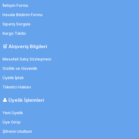
İletişim Formu
Havale Bildirim Formu
Sipariş Sorgula
Kargo Takibi
Detroderm 250 mL IPA El Dezenfektanı, Sprey Püskürtme Uçlu
95,73 TL
🛒 Alışveriş Bilgileri
93,81 TL
Mesafeli Satış Sözleşmesi
Gizlilik ve Güvenlik
Üyelik İptali
Tüketici Hakları
👤 Üyelik İşlemleri
Yeni Üyelik
Üye Girişi
Şifremi Unuttum
Detro Purehand Normal Ciltler İçin Sıvı Sabun 1L Paraben İçermez