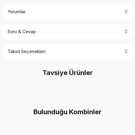
Yorumlar
Soru & Cevap
Bu ürüne ilk yorumu siz yapın!
Taksit Seçenekleri
Yorum Yaz
Ürün hakkında henüz soru sorulmamış.
Tavsiye Ürünler
Soru Sor
İndirim
Yeni
Bulunduğu Kombinler
İndirim