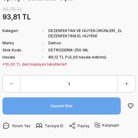
95,73 TL
93,81 TL
Kategori
DEZENFEKTAN VE HİJYEN ÜRÜNLERİ
,
EL
DEZENFEKTANI EL HİJYENİ
Marka
Detrox
Stok Kodu
DETRODERM-250-ML
Havale
89,12 TL (%5,00 havale indirimi)
*10,00 TL den başlayan taksitlerle!!
Sepete Ekle
Karşılaştır
Yorum Yaz
Tavsiye Et
Paylaş