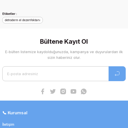
Etiketler :
detroderm el dezenfektanı
Bültene Kayıt Ol
E-bülten listemize kaydolduğunuzda, kampanya ve duyurulardan ilk
Detro Lotion El ve Cilt Kremi 500mL
sizin haberiniz olur.
348,89 TL
261,67 TL
İndirim
📞 Kurumsal
İletişim