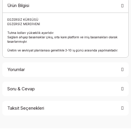
Ürün Bilgisi
EGZERSİZ KÜRSÜSÜ
EGZERSİZ MERDİVENİ
Tutma kolları yükseklik ayarlıdır.
Sağlam ahşap basamaklar çıkış, orta kare platform ve iniş basamakları olarak
tasarlanmıştır.
Üretim ve sevkiyat planlaması genellikle 3-10 iş günü arasında yapılmaktadır.
Yorumlar
Soru & Cevap
Bu ürüne ilk yorumu siz yapın!
Taksit Seçenekleri
Yorum Yaz
Ürün hakkında henüz soru sorulmamış.
Soru Sor