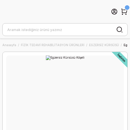
Anasayfa
FİZİK TEDAVİ REHABİLİTASYON ÜRÜNLERİ
EGZERSİZ KÜRSÜSÜ
Egze
İndirim