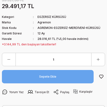
39.321,56 TL
29.491,17 TL
Kategori
EGZERSİZ KÜRSÜSÜ
Marka
Agremon
Stok Kodu
AGREMON-EGZERSİZ-MERDİVENİ-KÜRSÜSÜ
Garanti Süresi
12 Ay
Havale
28.016,61 TL (%5,00 havale indirimi)
*3.144,99 TL den başlayan taksitlerle!!
Sepete Ekle
Karşılaştır
Yorum Yaz
Tavsiye Et
Paylaş