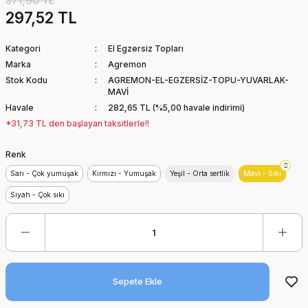
371,90 TL
297,52 TL
Kategori
El Egzersiz Topları
Marka
Agremon
Stok Kodu
AGREMON-EL-EGZERSİZ-TOPU-YUVARLAK-
MAVİ
Havale
282,65 TL (%5,00 havale indirimi)
*31,73 TL den başlayan taksitlerle!!
Renk
Sarı - Çok yumuşak
Kırmızı - Yumuşak
Yeşil - Orta sertlik
Mavi - Sıkı
Siyah - Çok sıkı
Sepete Ekle