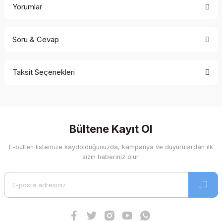
Yorumlar
Soru & Cevap
Bu ürüne ilk yorumu siz yapın!
Taksit Seçenekleri
Yorum Yaz
Ürün hakkında henüz soru sorulmamış.
Soru Sor
Bültene Kayıt Ol
E-bülten listemize kaydolduğunuzda, kampanya ve duyurulardan ilk
sizin haberiniz olur.