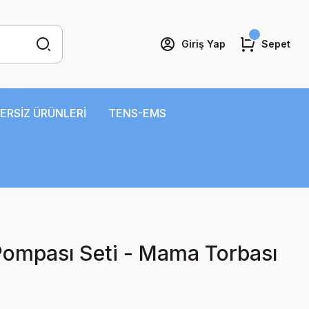
Giriş Yap
Sepet
ERSİZ ÜRÜNLERİ
TENS-EMS
 Pompası Seti - Mama Torbası