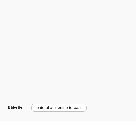
Hediyeli
Etiketler :
enteral beslenme torbası