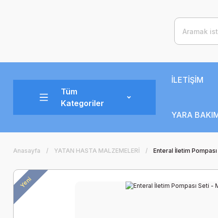
İLETİŞİM
Tüm
Kategoriler
YARA BAKIM
Anasayfa
YATAN HASTA MALZEMELERİ
Enteral İletim Pompas
Yeni