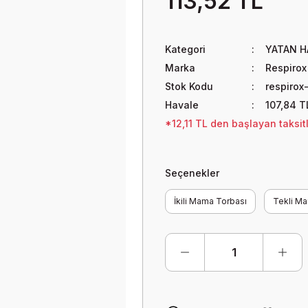
113,52 TL
Kategori
YATAN H
Marka
Respirox
Stok Kodu
respirox
Havale
107,84 T
*12,11 TL den başlayan taksitl
Seçenekler
İkili Mama Torbası
Tekli M