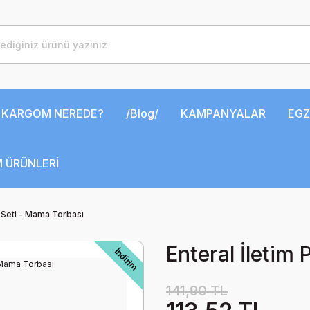
KARGOM NEREDE?
/Blog/
KAMPANYALAR
EGZ
 ÜRÜNLERİ
ı Seti - Mama Torbası
Enteral İletim
İndirim
141,90 TL