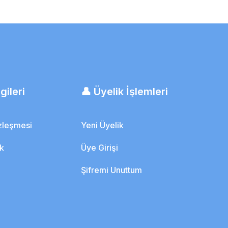
Yara Örtüsü Dövme Koruyucu
gileri
👤 Üyelik İşlemleri
özleşmesi
Yeni Üyelik
ik
Üye Girişi
Şifremi Unuttum