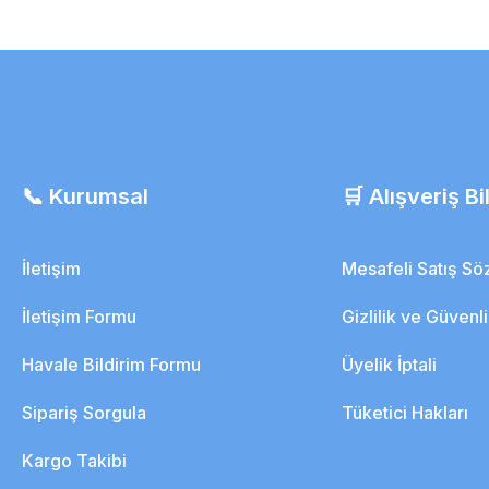
 Şezlongu
Suprasorb F Su Geçirmez Şeffaf Film 
📞 Kurumsal
🛒 Alışveriş Bil
2.314,83 TL
2.083,35 TL
İletişim
Mesafeli Satış S
İletişim Formu
Gizlilik ve Güvenl
Havale Bildirim Formu
Üyelik İptali
Sipariş Sorgula
Tüketici Hakları
Kargo Takibi