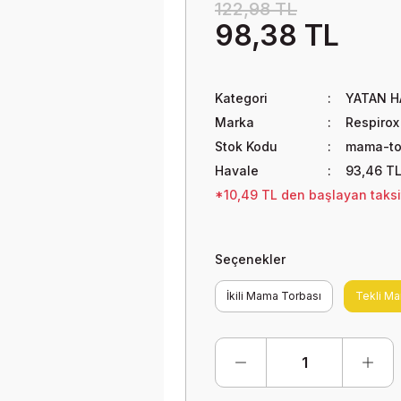
122,98 TL
98,38 TL
Kategori
YATAN H
Marka
Respirox
Stok Kodu
mama-to
Havale
93,46 TL
*10,49 TL den başlayan taksit
Seçenekler
İkili Mama Torbası
Tekli M