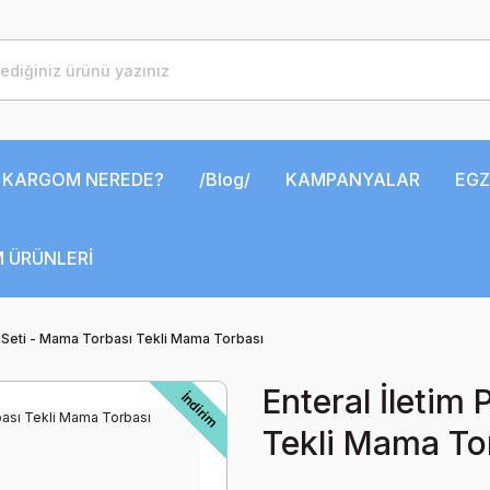
KARGOM NEREDE?
/Blog/
KAMPANYALAR
EGZ
 ÜRÜNLERİ
ı Seti - Mama Torbası Tekli Mama Torbası
Enteral İletim
İndirim
Tekli Mama To