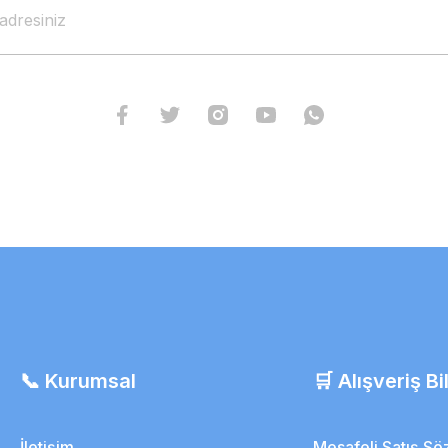
 Şezlongu
Suprasorb F Su Geçirmez Şeffaf Film 
📞 Kurumsal
🛒 Alışveriş Bil
2.313,75 TL
2.082,38 TL
İletişim
Mesafeli Satış S