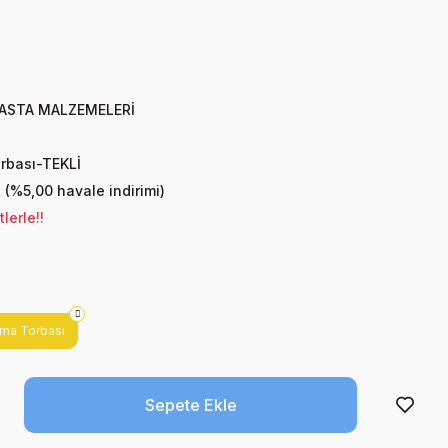
ASTA MALZEMELERİ
rbası-TEKLİ
 (%5,00 havale indirimi)
lerle!!
ama Torbası
Sepete Ekle