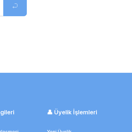
Yara Örtüsü Dövme Koruyucu
gileri
👤 Üyelik İşlemleri
özleşmesi
Yeni Üyelik