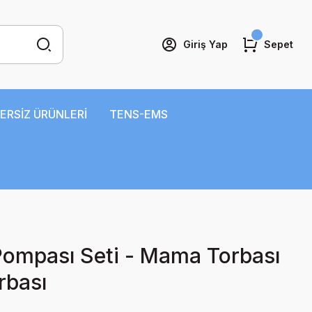
Giriş Yap
Sepet
ERSİZ ÜRÜNLERİ
TENS-EMS
 Pompası Seti - Mama Torbası
rbası