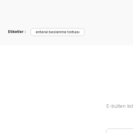
Hediyeli
Etiketler :
enteral beslenme torbası
E-bülten li