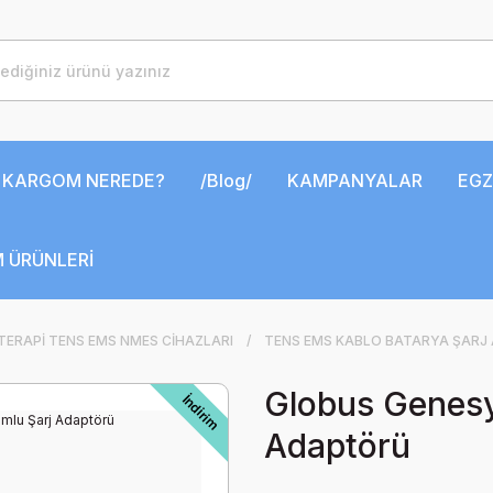
KARGOM NEREDE?
/Blog/
KAMPANYALAR
EGZ
 ÜRÜNLERİ
ERAPİ TENS EMS NMES CİHAZLARI
TENS EMS KABLO BATARYA ŞARJ
Globus Genesy
İndirim
Adaptörü