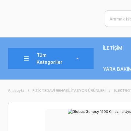
İLETİŞİM
Tüm
Kategoriler
YARA BAKIM
Anasayfa
FİZİK TEDAVİ REHABİLİTASYON ÜRÜNLERİ
ELEKTROT