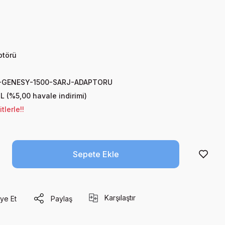
ptörü
-GENESY-1500-SARJ-ADAPTORU
L (%5,00 havale indirimi)
lerle!!
Sepete Ekle
Karşılaştır
ye Et
Paylaş