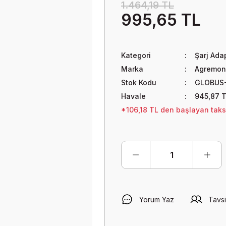
1.464,19 TL
995,65 TL
Kategori
Şarj Ada
Marka
Agremon
Stok Kodu
GLOBUS
Havale
945,87 T
*106,18 TL den başlayan taksit
Yorum Yaz
Tavsi