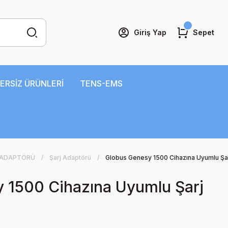
Giriş Yap
Sepet
ERSİZ ÜRÜNLERİ
TENS-EMS
 ADAPTÖRÜ
Şarj Adaptörü
Globus Genesy 1500 Cihazına Uyumlu Şa
 1500 Cihazına Uyumlu Şarj