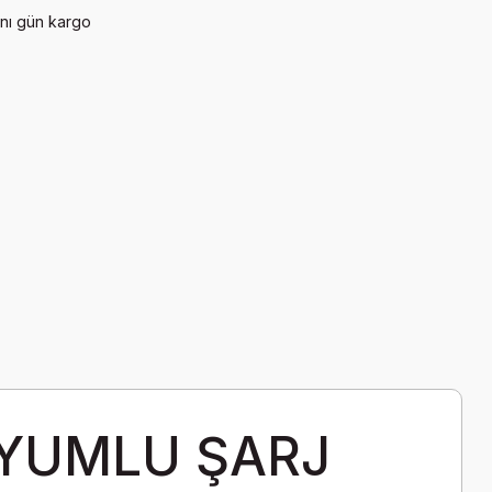
nı gün kargo
UYUMLU ŞARJ