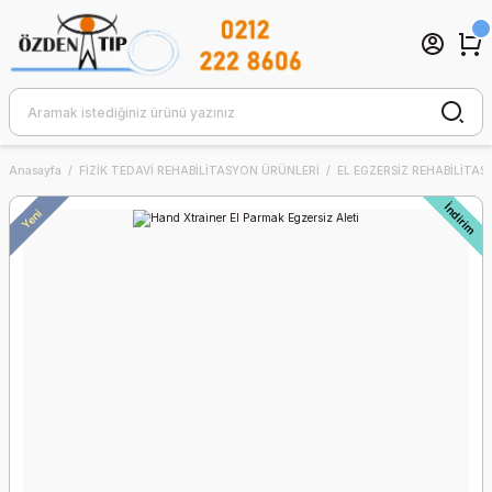
Anasayfa
FİZİK TEDAVİ REHABİLİTASYON ÜRÜNLERİ
EL EGZERSİZ REHABİLİTA
İndirim
Yeni