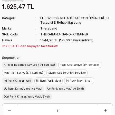
1.658,64 TL
1.625,47 TL
Kategori
EL EGZERSİZ REHABİLİTASYON ÜRÜNLERİ
,
El
Terapisi El Rehabilitasyonu
Marka
Theraband
Stok Kodu
THERABAND-HAND-XTRAINER
Havale
1.544,20 TL (%5,00 havale indirimi)
*173,34 TL den başlayan taksitlerle!!
Seçenekler
Kırmızı-Başlangıç Seviyesi (1/4 Sertlikte)
Yeşil-Orta Seviye (2/4 Sertlikte)
Mavi-İleri Seviye (3/4 Sertlikte)
Siyah-Çok Sert (4/4 Sertlikte)
İki Renk Kırmızı, Yeşil
İki Renk Yeşil, Mavi
İki Renk Mavi, Siyah
Üç Renk Kırmızı, Yeşil ve Mavi
Üç Renk Yeşil, Mavi ve Siyah
Dört Renk Kırmızı, Yeşil, Mavi, Siyah