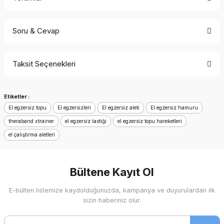
Soru & Cevap
Bu ürüne ilk yorumu siz yapın!
Taksit Seçenekleri
Yorum Yaz
Ürün hakkında henüz soru sorulmamış.
Etiketler :
Soru Sor
El egzersiz topu
El egzersizleri
El egzersiz aleti
El egzersiz hamuru
theraband xtrainer
el egzersiz lastiği
el egzersiz topu hareketleri
el çalıştırma aletleri
Bültene Kayıt Ol
E-bülten listemize kaydolduğunuzda, kampanya ve duyurulardan ilk
sizin haberiniz olur.