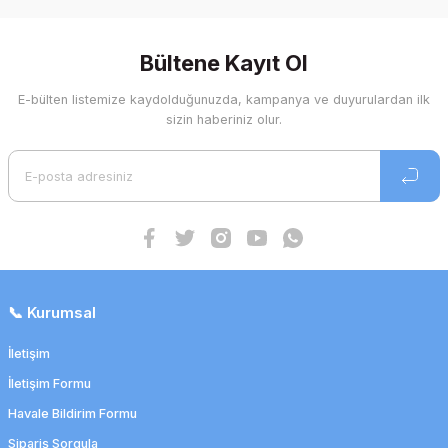
Bültene Kayıt Ol
E-bülten listemize kaydolduğunuzda, kampanya ve duyurulardan ilk
sizin haberiniz olur.
📞 Kurumsal
Hua-Long Ear Seeds Kulak Tohumu 100 Adet
249,13 TL
İletişim
244,14 TL
İletişim Formu
Havale Bildirim Formu
Tükendi
Sipariş Sorgula