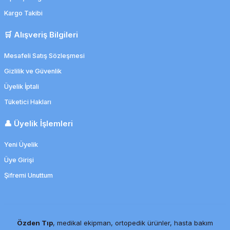
Kargo Takibi
🛒 Alışveriş Bilgileri
Mesafeli Satış Sözleşmesi
Gizlilik ve Güvenlik
Üyelik İptali
Tüketici Hakları
👤 Üyelik İşlemleri
Yeni Üyelik
Üye Girişi
Şifremi Unuttum
Kalıcı Kulak İğnesi + Manyetik Bilye 100'er adet
Özden Tıp
, medikal ekipman, ortopedik ürünler, hasta bakım
377,62 TL