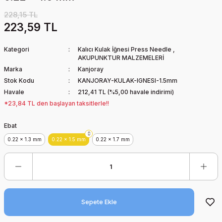
228,15 TL
223,59 TL
Kategori
Kalıcı Kulak İğnesi Press Needle
,
AKUPUNKTUR MALZEMELERİ
Marka
Kanjoray
Stok Kodu
KANJORAY-KULAK-IGNESI-1.5mm
Havale
212,41 TL (%5,00 havale indirimi)
*23,84 TL den başlayan taksitlerle!!
Ebat
0.22 x 1.3 mm
0.22 x 1.5 mm
0.22 x 1.7 mm
Sepete Ekle