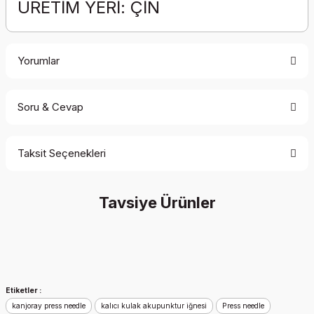
ÜRETİM YERİ: ÇİN
Yorumlar
Soru & Cevap
Bu ürüne ilk yorumu siz yapın!
Taksit Seçenekleri
Yorum Yaz
Ürün hakkında henüz soru sorulmamış.
Tavsiye Ürünler
Soru Sor
İndirim
Yeni
Etiketler :
kanjoray press needle
kalıcı kulak akupunktur iğnesi
Press needle