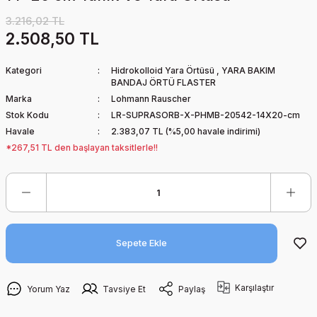
3.216,02 TL
2.508,50 TL
Kategori
Hidrokolloid Yara Örtüsü
,
YARA BAKIM
BANDAJ ÖRTÜ FLASTER
Marka
Lohmann Rauscher
Stok Kodu
LR-SUPRASORB-X-PHMB-20542-14X20-cm
Havale
2.383,07 TL (%5,00 havale indirimi)
*267,51 TL den başlayan taksitlerle!!
Sepete Ekle
Karşılaştır
Yorum Yaz
Tavsiye Et
Paylaş