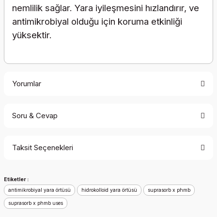
nemlilik sağlar. Yara iyileşmesini hızlandırır, ve
antimikrobiyal olduğu için koruma etkinliği
yüksektir.
Yorumlar
Soru & Cevap
Bu ürüne ilk yorumu siz yapın!
Taksit Seçenekleri
Yorum Yaz
Ürün hakkında henüz soru sorulmamış.
Etiketler :
Soru Sor
antimikrobiyal yara örtüsü
hidrokolloid yara örtüsü
suprasorb x phmb
suprasorb x phmb uses