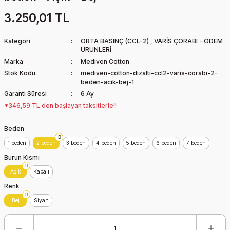
3.250,01 TL
Kategori
ORTA BASINÇ (CCL-2)
,
VARİS ÇORABI - ÖDEM
ÜRÜNLERİ
Marka
Mediven Cotton
Stok Kodu
mediven-cotton-dizalti-ccl2-varis-corabi-2-
beden-acik-bej-1
Garanti Süresi
6 Ay
*346,59 TL den başlayan taksitlerle!!
Beden
1 beden
2 beden
3 beden
4 beden
5 beden
6 beden
7 beden
Burun Kısmı
Açık
Kapalı
Renk
Bej
Siyah