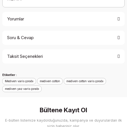
Yorumlar
Soru & Cevap
Bu ürüne ilk yorumu siz yapın!
Taksit Seçenekleri
Yorum Yaz
Ürün hakkında henüz soru sorulmamış.
Etiketler :
Soru Sor
Mediven varis çorabı
mediven cotton
mediven cotton varis çorabı
mediven yaz varis çorabı
Bültene Kayıt Ol
E-bülten listemize kaydolduğunuzda, kampanya ve duyurulardan ilk
sizin haberiniz olur.