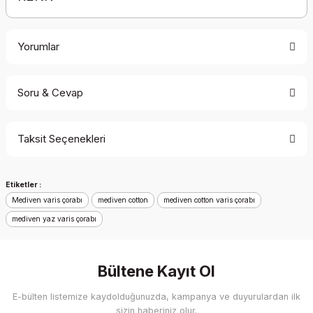
Yorumlar
Soru & Cevap
Bu ürüne ilk yorumu siz yapın!
Taksit Seçenekleri
Yorum Yaz
Ürün hakkında henüz soru sorulmamış.
Etiketler :
Soru Sor
Mediven varis çorabı
mediven cotton
mediven cotton varis çorabı
mediven yaz varis çorabı
Bültene Kayıt Ol
E-bülten listemize kaydolduğunuzda, kampanya ve duyurulardan ilk
sizin haberiniz olur.