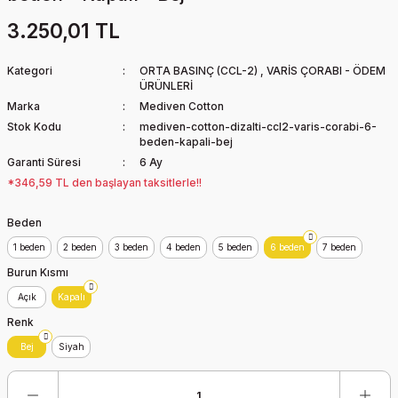
3.250,01 TL
Kategori
ORTA BASINÇ (CCL-2)
,
VARİS ÇORABI - ÖDEM
ÜRÜNLERİ
Marka
Mediven Cotton
Stok Kodu
mediven-cotton-dizalti-ccl2-varis-corabi-6-
beden-kapali-bej
Garanti Süresi
6 Ay
*346,59 TL den başlayan taksitlerle!!
Beden
1 beden
2 beden
3 beden
4 beden
5 beden
6 beden
7 beden
Burun Kısmı
Açık
Kapalı
Renk
Bej
Siyah