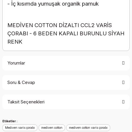
- İç kısımda yumuşak organik pamuk
MEDİVEN COTTON DİZALTI CCL2 VARİS
ÇORABI - 6 BEDEN KAPALI BURUNLU SİYAH
RENK
Yorumlar
Soru & Cevap
Bu ürüne ilk yorumu siz yapın!
Taksit Seçenekleri
Yorum Yaz
Ürün hakkında henüz soru sorulmamış.
Etiketler :
Soru Sor
Mediven varis çorabı
mediven cotton
mediven cotton varis çorabı