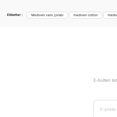
Etiketler :
Mediven varis çorabı
mediven cotton
mediv
E-bülten li