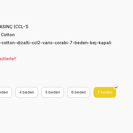
ASINÇ (CCL-1)
 Cotton
cotton-dizalti-ccl2-varis-corabi-7-beden-bej-kapali
tlerle!!
eden
4 beden
5 beden
6 beden
7 beden