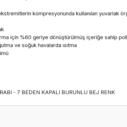
 ekstremitlerin kompresyonunda kullanılan yuvarlak ör
uk
tırma için %60 geriye dönüştürülmüş içeriğe sahip poli
oğutma ve soğuk havalarda ısıtma
zümü
RABI - 7 BEDEN KAPALI BURUNLU BEJ RENK
Ürün hakkında henüz soru sorulmamış.
Bu ürüne ilk yorumu siz yapın!