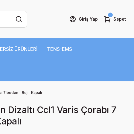
Giriş Yap
Sepet
ERSİZ ÜRÜNLERİ
TENS-EMS
ı 7 beden - Bej - Kapalı
 Dizaltı Ccl1 Varis Çorabı 7
Kapalı