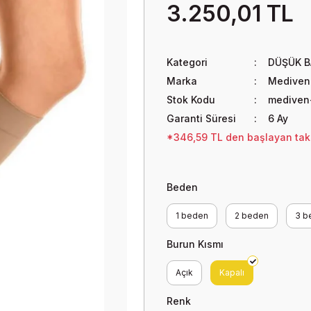
3.250,01 TL
Kategori
DÜŞÜK B
Marka
Mediven
Stok Kodu
mediven-
Garanti Süresi
6 Ay
*346,59 TL den başlayan taksi
Beden
1 beden
2 beden
3 b
Burun Kısmı
Açık
Kapalı
Renk