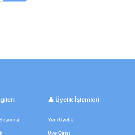
gileri
👤 Üyelik İşlemleri
özleşmesi
Yeni Üyelik
ik
Üye Girişi