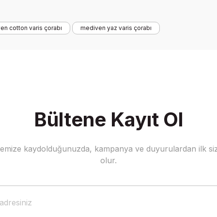
en cotton varis çorabı
mediven yaz varis çorabı
Yorum Yaz
Soru Sor
Bültene Kayıt Ol
stemize kaydolduğunuzda, kampanya ve duyurulardan ilk siz
olur.