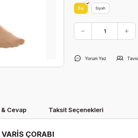
Bej
Siyah
Yorum Yaz
Tavsi
 & Cevap
Taksit Seçenekleri
 VARİS ÇORABI