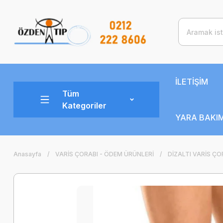
İLETİŞİM
Tüm
Kategoriler
YARA BAKIM
Anasayfa
VARİS ÇORABI - ÖDEM ÜRÜNLERİ
DİZALTI VARİS ÇO