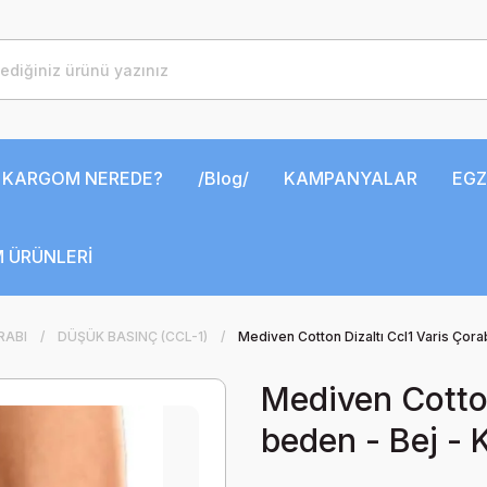
KARGOM NEREDE?
/Blog/
KAMPANYALAR
EGZ
 ÜRÜNLERİ
RABI
DÜŞÜK BASINÇ (CCL-1)
Mediven Cotton Dizaltı Ccl1 Varis Çorab
Mediven Cotton
beden - Bej - 