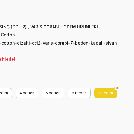
SINÇ (CCL-2)
,
VARİS ÇORABI - ÖDEM ÜRÜNLERİ
 Cotton
cotton-dizalti-ccl2-varis-corabi-7-beden-kapali-siyah
tlerle!!
eden
4 beden
5 beden
6 beden
7 beden