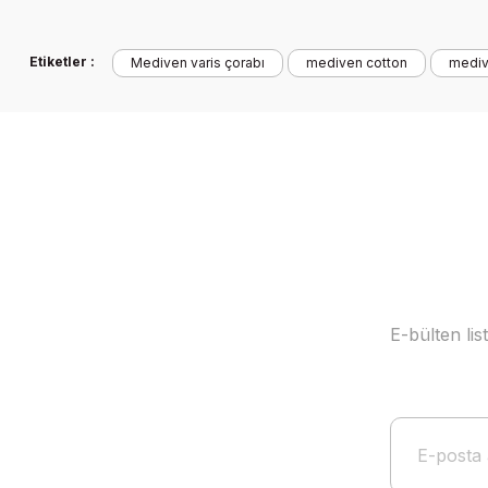
Etiketler :
Mediven varis çorabı
mediven cotton
mediv
E-bülten li