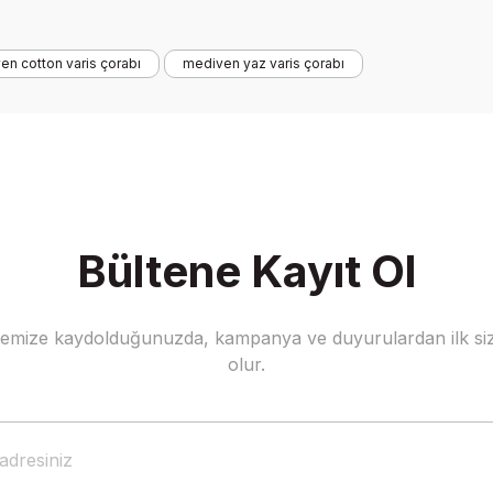
en cotton varis çorabı
mediven yaz varis çorabı
Yorum Yaz
Soru Sor
Bültene Kayıt Ol
stemize kaydolduğunuzda, kampanya ve duyurulardan ilk siz
olur.