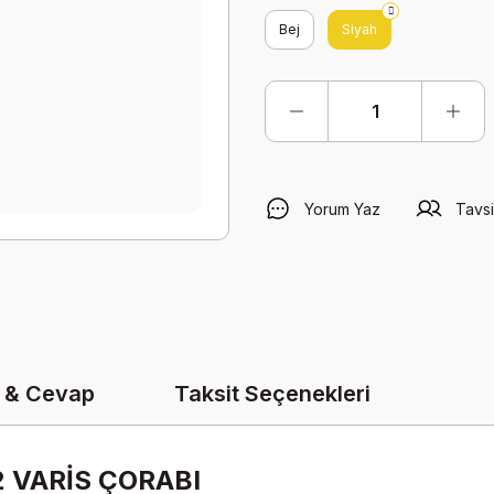
Bej
Siyah
Yorum Yaz
Tavsi
 & Cevap
Taksit Seçenekleri
 VARİS ÇORABI