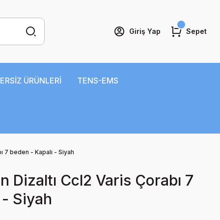
Giriş Yap
Sepet
ERSİZ ÜRÜNLERİ
TENS-EMS
ı 7 beden - Kapalı - Siyah
 Dizaltı Ccl2 Varis Çorabı 7
 - Siyah