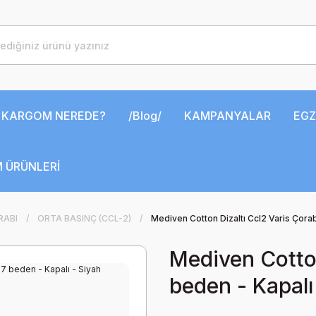
KARGOM NEREDE?
/Blog/
KAMPANYALAR
EGZ
 ÜRÜNLERİ
RABI
ORTA BASINÇ (CCL-2)
Mediven Cotton Dizaltı Ccl2 Varis Çorab
Mediven Cotton
beden - Kapalı