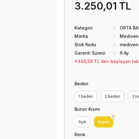
3.250,01 TL
Kategori
ORTA BA
Marka
Mediven
Stok Kodu
mediven-
Garanti Süresi
6 Ay
*346,59 TL den başlayan taksi
Beden
1 beden
2 beden
3 b
Burun Kısmı
Açık
Kapalı
Renk