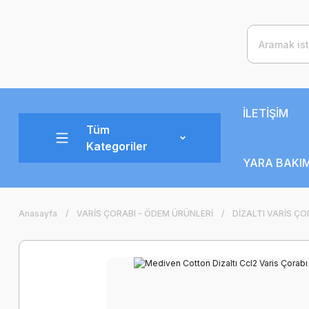
İLETİŞİM
Tüm
Kategoriler
YARA BAKIM
Anasayfa
VARİS ÇORABI - ÖDEM ÜRÜNLERİ
DİZALTI VARİS ÇO