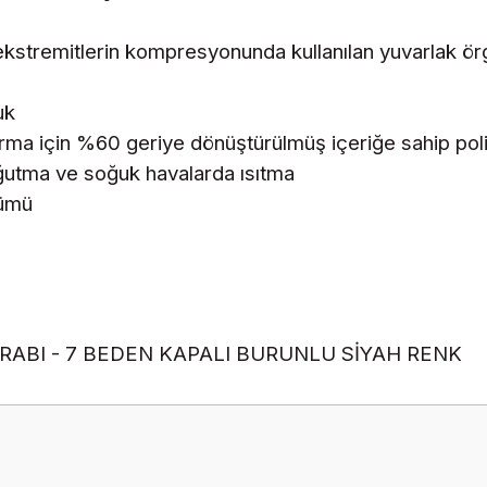
 ekstremitlerin kompresyonunda kullanılan yuvarlak ör
uk
tırma için %60 geriye dönüştürülmüş içeriğe sahip poli
oğutma ve soğuk havalarda ısıtma
zümü
RABI - 7 BEDEN KAPALI BURUNLU SİYAH RENK
Ürün hakkında henüz soru sorulmamış.
Bu ürüne ilk yorumu siz yapın!