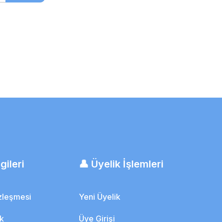
gileri
👤 Üyelik İşlemleri
özleşmesi
Yeni Üyelik
ik
Üye Girişi