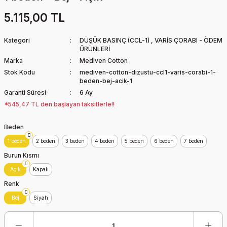
5.115,00 TL
Kategori
DÜŞÜK BASINÇ (CCL-1)
,
VARİS ÇORABI - ÖDEM
ÜRÜNLERİ
Marka
Mediven Cotton
Stok Kodu
mediven-cotton-dizustu-ccl1-varis-corabi-1-
beden-bej-acik-1
Garanti Süresi
6 Ay
*545,47 TL den başlayan taksitlerle!!
Beden
1 beden
2 beden
3 beden
4 beden
5 beden
6 beden
7 beden
Burun Kısmı
Açık
Kapalı
Renk
Bej
Siyah