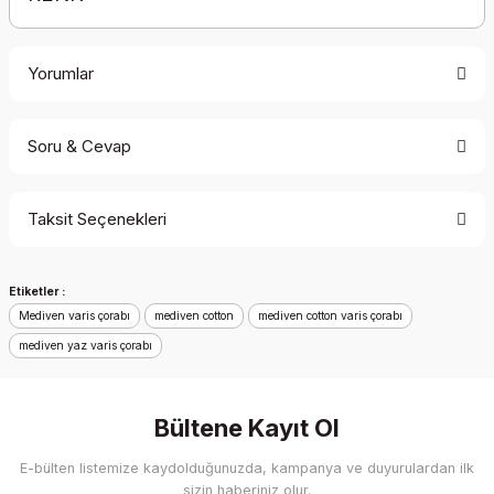
Yorumlar
Soru & Cevap
Bu ürüne ilk yorumu siz yapın!
Taksit Seçenekleri
Yorum Yaz
Ürün hakkında henüz soru sorulmamış.
Etiketler :
Soru Sor
Mediven varis çorabı
mediven cotton
mediven cotton varis çorabı
mediven yaz varis çorabı
Bültene Kayıt Ol
E-bülten listemize kaydolduğunuzda, kampanya ve duyurulardan ilk
sizin haberiniz olur.