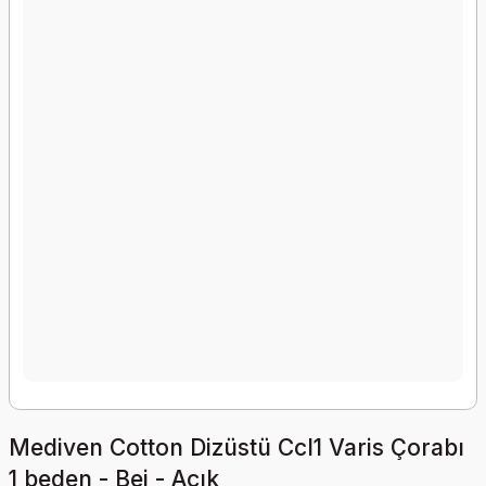
Mediven Cotton Dizüstü Ccl1 Varis Çorabı
1 beden - Bej - Açık