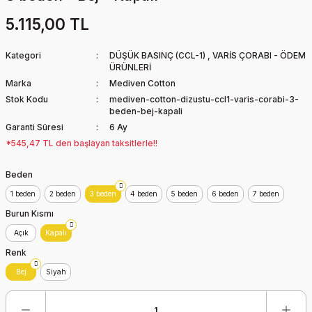
5.115,00 TL
Kategori
DÜŞÜK BASINÇ (CCL-1)
,
VARİS ÇORABI - ÖDEM
ÜRÜNLERİ
Marka
Mediven Cotton
Stok Kodu
mediven-cotton-dizustu-ccl1-varis-corabi-3-
beden-bej-kapali
Garanti Süresi
6 Ay
*545,47 TL den başlayan taksitlerle!!
Beden
1 beden
2 beden
3 beden
4 beden
5 beden
6 beden
7 beden
Burun Kısmı
Açık
Kapalı
Renk
Bej
Siyah