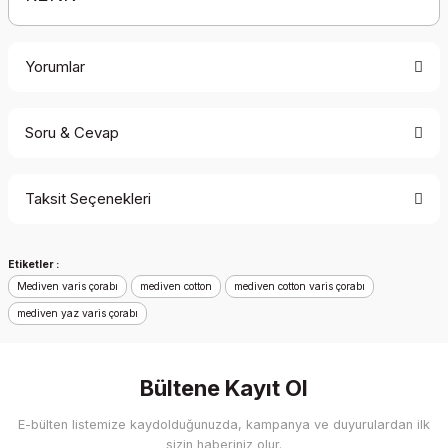
Yorumlar
Soru & Cevap
Bu ürüne ilk yorumu siz yapın!
Taksit Seçenekleri
Yorum Yaz
Ürün hakkında henüz soru sorulmamış.
Etiketler :
Soru Sor
Mediven varis çorabı
mediven cotton
mediven cotton varis çorabı
mediven yaz varis çorabı
Bültene Kayıt Ol
E-bülten listemize kaydolduğunuzda, kampanya ve duyurulardan ilk
sizin haberiniz olur.