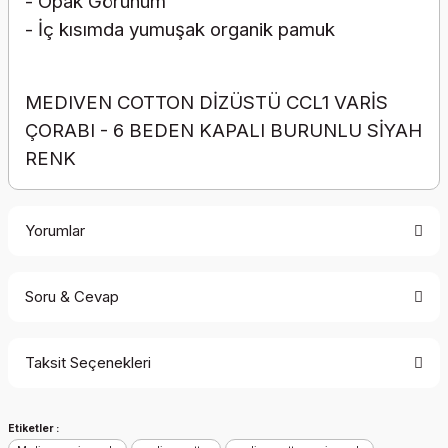
- Opak Görünüm
- İç kısımda yumuşak organik pamuk
MEDIVEN COTTON DİZÜSTÜ CCL1 VARİS
ÇORABI - 6 BEDEN KAPALI BURUNLU SİYAH
RENK
Yorumlar
Soru & Cevap
Bu ürüne ilk yorumu siz yapın!
Taksit Seçenekleri
Yorum Yaz
Ürün hakkında henüz soru sorulmamış.
Etiketler :
Soru Sor