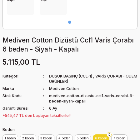
YASTIĞI
YATAN HASTA TEMİZLİK
Step Tahtası
Köpük Yara Örtüsü
SU GEÇİRMEYEN ALÇI-
ÜRÜNLERİ
Yapışkanlı
SICAK UYGULAMA
BANDAJ-YARA
ÜRÜNLERİ
KORUYUCUSU
Trampolin
Nano Cleaner Yara
Kremi
SKOLYOZ DUVAR BARI
Mediven Cotton Dizüstü Ccl1 Varis Çorabı
ÜST BALDIR
Yatay Bisiklet
6 beden - Siyah - Kapalı
Pansuman Örtüsü
SOĞUK UYGULAMA
VİSKO BEL YASTIĞI
ÜRÜNLERİ
Yumuşak Ağırlık Topu
5.115,00 TL
Parafinli Yapışmaz Tül
VİSKO BOYUN YASTIĞI
Örtü
TİLT TABLE
Yüzme Su İçi Aqua
Kategori
DÜŞÜK BASINÇ (CCL-1)
,
VARİS ÇORABI - ÖDEM
Egzersiz Malzemeleri
ÜRÜNLERİ
VİSKO OTURMA SİMİDİ
Marka
Mediven Cotton
Silikonlu Köpük Yara
ULTRASON CİHAZI
Örtüsü
Stok Kodu
mediven-cotton-dizustu-ccl1-varis-corabi-6-
beden-siyah-kapali
UZAY TERAPİ KAFESİ
Garanti Süresi
6 Ay
Su Geçirmez Yara
Örtüsü
*545,47 TL den başlayan taksitlerle!!
VAKUM ÜNİTESİ
Trakeostomi Pedi
Beden
YER KAPLAMA EVO
1 beden
2 beden
3 beden
4 beden
5 beden
6 beden
7 beden