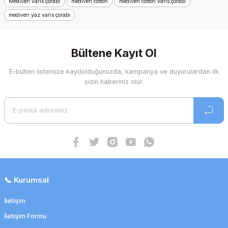
Mediven varis çorabı
mediven cotton
mediven cotton varis çorabı
mediven yaz varis çorabı
Bültene Kayıt Ol
E-bülten listemize kaydolduğunuzda, kampanya ve duyurulardan ilk
sizin haberiniz olur.
📞 Kurumsal
İletişim
İletişim Formu