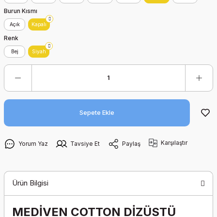
TATAMİ MİNDERİ
Yapışmaz Emici
Burun Kısmı
Kompresyon Yara
Örtüsü
Açık
Kapalı
Renk
Yara Çorabı Ülser Kit
Bej
Siyah
Yara Temizleme
Debridman Pedi
Sepete Ekle
Karşılaştır
Yorum Yaz
Tavsiye Et
Paylaş
Ürün Bilgisi
MEDİVEN COTTON DİZÜSTÜ