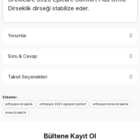
Dirseklik dirseği stabilize eder.
Yorumlar
Soru & Cevap
Bu ürüne ilk yorumu siz yapın!
Taksit Seçenekleri
Yorum Yaz
Ürün hakkında henüz soru sorulmamış.
Etiketler :
Soru Sor
orthocare dirseklik
orthocare 3920 epicare comfort
orthocare örme dirseklik
örme dirseklik
Bültene Kayıt Ol