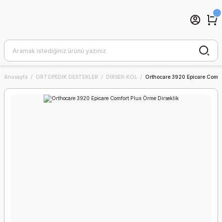
Anasayfa
ORTOPEDIK DESTEKLER
DİRSEK-KOL
Orthocare 3920 Epicare Comfor