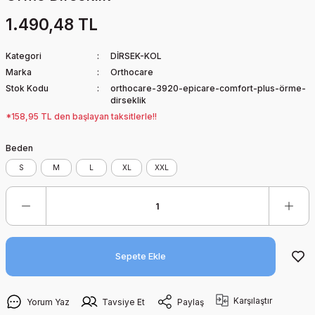
1.490,48 TL
Kategori
DİRSEK-KOL
Marka
Orthocare
Stok Kodu
orthocare-3920-epicare-comfort-plus-örme-
dirseklik
*158,95 TL den başlayan taksitlerle!!
Beden
S
M
L
XL
XXL
Sepete Ekle
Karşılaştır
Yorum Yaz
Tavsiye Et
Paylaş