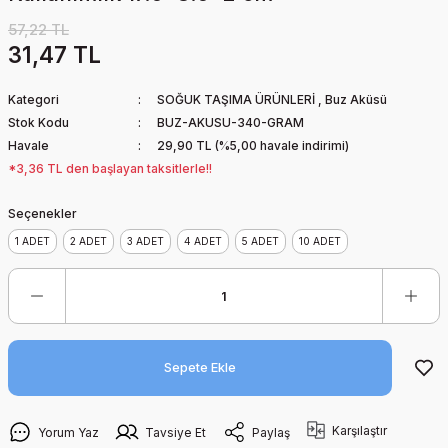
57,22 TL
31,47 TL
Kategori
SOĞUK TAŞIMA ÜRÜNLERİ
,
Buz Aküsü
Stok Kodu
BUZ-AKUSU-340-GRAM
Havale
29,90 TL (%5,00 havale indirimi)
*3,36 TL den başlayan taksitlerle!!
Seçenekler
1 ADET
2 ADET
3 ADET
4 ADET
5 ADET
10 ADET
Sepete Ekle
Karşılaştır
Yorum Yaz
Tavsiye Et
Paylaş