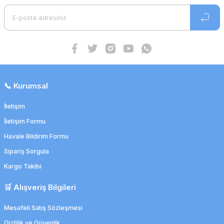
📞 Kurumsal
İletişim
Polaris İnstant Anında Hazır Soğuk Kompres Ped
52,45 TL
İletişim Formu
51,40 TL
Havale Bildirim Formu
Sipariş Sorgula
Kargo Takibi
🛒 Alışveriş Bilgileri
Mesafeli Satış Sözleşmesi
Gizlilik ve Güvenlik