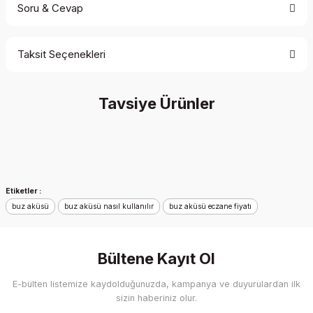
Soru & Cevap
Bu ürüne ilk yorumu siz yapın!
Taksit Seçenekleri
Yorum Yaz
Ürün hakkında henüz soru sorulmamış.
Tavsiye Ürünler
Soru Sor
İndirim
Yeni
Etiketler :
buz aküsü
buz aküsü nasıl kullanılır
buz aküsü eczane fiyatı
Bültene Kayıt Ol
E-bülten listemize kaydolduğunuzda, kampanya ve duyurulardan ilk
sizin haberiniz olur.