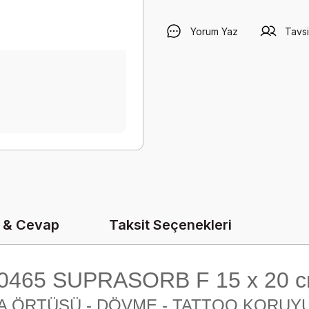
Yorum Yaz
Tavsi
 & Cevap
Taksit Seçenekleri
0465 SUPRASORB F 15 x 20 
RA ÖRTÜSÜ - DÖVME - TATTOO KORUY