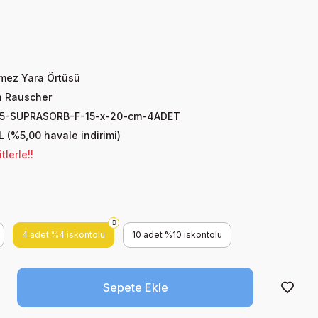
mez Yara Örtüsü
 Rauscher
5-SUPRASORB-F-15-x-20-cm-4ADET
L (%5,00 havale indirimi)
lerle!!
4 adet %4 iskontolu
10 adet %10 iskontolu
Sepete Ekle