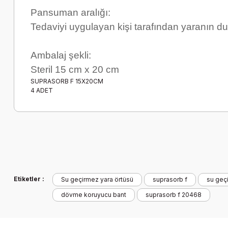
Pansuman aralığı:
Tedaviyi uygulayan kişi tarafından yaranın dur
Ambalaj şekli:
Steril 15 cm x 20 cm
SUPRASORB F 15X20CM
4 ADET
Etiketler :
Su geçirmez yara örtüsü
suprasorb f
su geç
dövme koruyucu bant
suprasorb f 20468