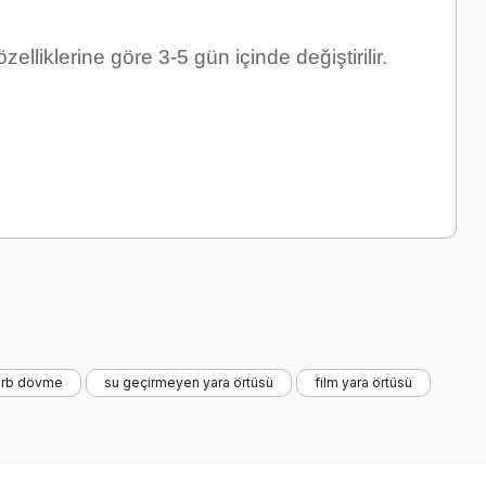
liklerine göre 3-5 gün içinde değiştirilir.
orb dövme
su geçirmeyen yara örtüsü
film yara örtüsü