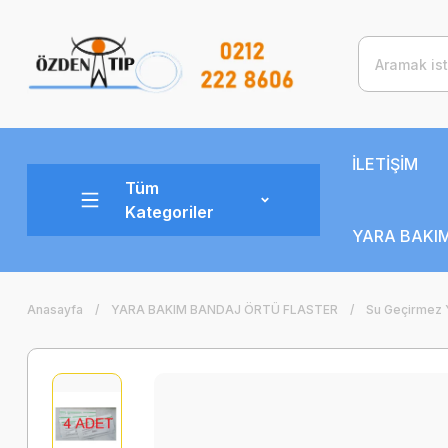
İLETİŞİM
Tüm
Kategoriler
YARA BAKIM
Anasayfa
YARA BAKIM BANDAJ ÖRTÜ FLASTER
Su Geçirmez 