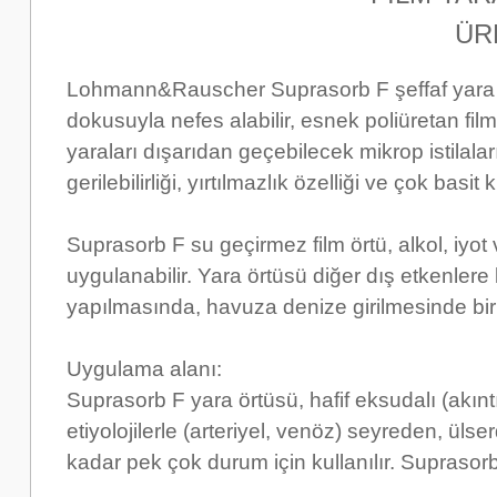
ÜR
Lohmann&Rauscher Suprasorb F şeffaf yara ye
dokusuyla nefes alabilir, esnek poliüretan fil
yaraları dışarıdan geçebilecek mikrop istilalar
gerilebilirliği, yırtılmazlık özelliği ve çok basit
Suprasorb F su geçirmez film örtü, alkol, iyot v
uygulanabilir. Yara örtüsü diğer dış etkenlere
yapılmasında, havuza denize girilmesinde bir
Uygulama alanı:
Suprasorb F yara örtüsü, hafif eksudalı (akınt
etiyolojilerle (arteriyel, venöz) seyreden, ü
kadar pek çok durum için kullanılır. Suprasorb F