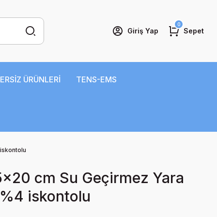
0
Giriş Yap
Sepet
ERSİZ ÜRÜNLERİ
TENS-EMS
iskontolu
5x20 cm Su Geçirmez Yara
 %4 iskontolu