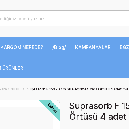
KARGOM NEREDE?
/Blog/
KAMPANYALAR
EGZ
 ÜRÜNLERİ
Yara Örtüsü
Suprasorb F 15x20 cm Su Geçirmez Yara Örtüsü 4 adet %4 
Suprasorb F 1
İndirim
Örtüsü 4 adet