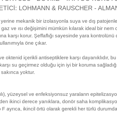
ETİCİ: LOHMANN & RAUSCHER - ALMA
rine mekanik bir izolasyonla suya ve dış patojenle
m gaz ve ısı değişimini mümkün kılarak ideal bir nem o
ına karşı korur. Şeffaflığı sayesinde yara kontrolünü 
 kullanımıyla öne çıkar.
e oktenid içerikli antiseptiklere karşı dayanıklıdır, bu
 karşı su geçirmez olduğu için iyi bir koruma sağladı
 sakınca yoktur.
ılı), yüzeysel ve enfeksiyonsuz yaraların epitelizasyo
lserden ikinci derece yanıklara, donör saha komplikas
 ayrıca, ikincil örtü olarak gerekli her türlü durumda k