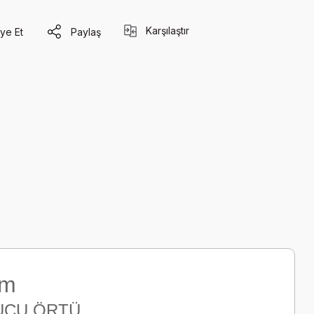
Karşılaştır
ye Et
Paylaş
cm
UCU ÖRTÜ