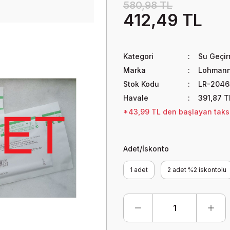
580,98 TL
412,49 TL
Kategori
Su Geçir
Marka
Lohmann
Stok Kodu
LR-2046
Havale
391,87 T
*43,99 TL den başlayan taksit
Adet/İskonto
1 adet
2 adet %2 iskontolu