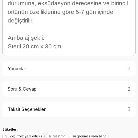
durumuna, eksüdasyon derecesine ve birincil
örtünün özelliklerine göre 5-7 gün içinde
değiştirilir.
Ambalaj şekli:
Steril 20 cm x 30 cm
Yorumlar
Soru & Cevap
Bu ürüne ilk yorumu siz yapın!
Taksit Seçenekleri
Yorum Yaz
Ürün hakkında henüz soru sorulmamış.
Etiketler :
Soru Sor
Su geçirmez yara örtüsü
suprasorb f
su geçirmez yara bant