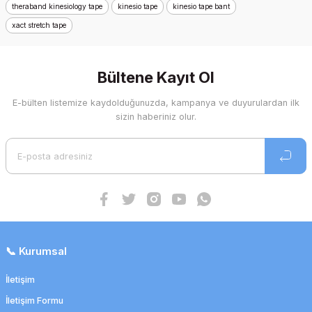
theraband kinesiology tape
kinesio tape
kinesio tape bant
xact stretch tape
Bültene Kayıt Ol
E-bülten listemize kaydolduğunuzda, kampanya ve duyurulardan ilk
sizin haberiniz olur.
📞 Kurumsal
İletişim
İletişim Formu
Kinesio Tex Gold Light Touch Kas Ağrı Bandı 5cm x 5mt