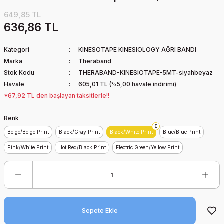
649,85 TL
636,86 TL
Kategori
KINESOTAPE KINESIOLOGY AĞRI BANDI
Marka
Theraband
Stok Kodu
THERABAND-KINESIOTAPE-5MT-siyahbeyaz
Havale
605,01 TL (%5,00 havale indirimi)
*67,92 TL den başlayan taksitlerle!!
Renk
Beige/Beige Print
Black/Gray Print
Black/White Print
Blue/Blue Print
Pink/White Print
Hot Red/Black Print
Electric Green/Yellow Print
Sepete Ekle