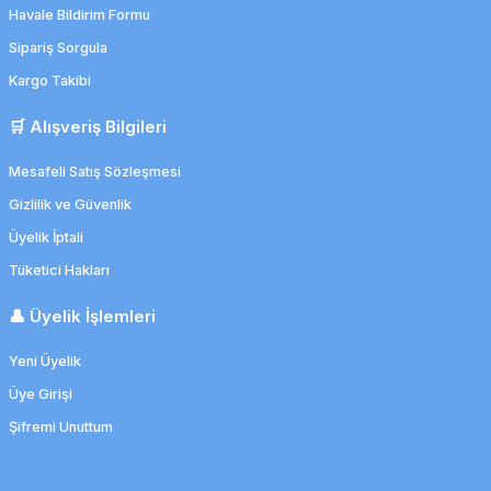
Havale Bildirim Formu
1.449,14 TL
1.420,15 TL
Sipariş Sorgula
Kargo Takibi
🛒 Alışveriş Bilgileri
Mesafeli Satış Sözleşmesi
Gizlilik ve Güvenlik
Üyelik İptali
Tüketici Hakları
👤 Üyelik İşlemleri
Yeni Üyelik
Üye Girişi
Şifremi Unuttum