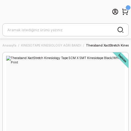
Anasayfa
KINESOTAPE KINESIOLOGY AĞRI BANDI
Theraband XactStretch Kinesi
İndirim