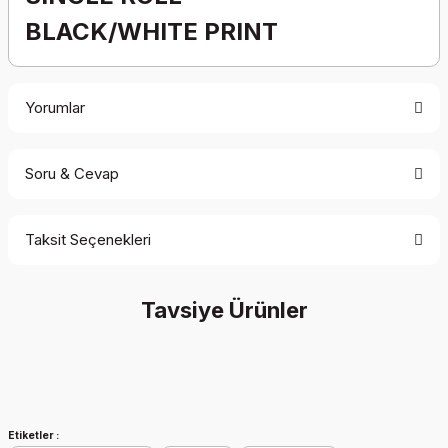
BLACK/WHITE PRINT
Yorumlar
Soru & Cevap
Bu ürüne ilk yorumu siz yapın!
Taksit Seçenekleri
Yorum Yaz
Ürün hakkında henüz soru sorulmamış.
Tavsiye Ürünler
Soru Sor
Tükendi
Etiketler :