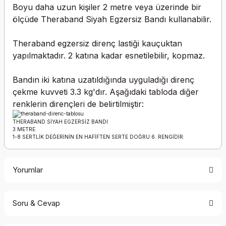
Boyu daha uzun kişiler 2 metre veya üzerinde bir
ölçüde Theraband Siyah Egzersiz Bandı kullanabilir.
Theraband egzersiz direnç lastiği kauçuktan
yapılmaktadır. 2 katına kadar esnetilebilir, kopmaz.
Bandın iki katına uzatıldığında uyguladığı direnç
çekme kuvveti 3.3 kg'dır. Aşağıdaki tabloda diğer
renklerin dirençleri de belirtilmiştir:
THERABAND SİYAH EGZERSİZ BANDI
3 METRE
1-8 SERTLİK DEĞERİNİN EN HAFİFTEN SERTE DOĞRU 6. RENGİDİR.
Yorumlar
Soru & Cevap
Bu ürüne ilk yorumu siz yapın!