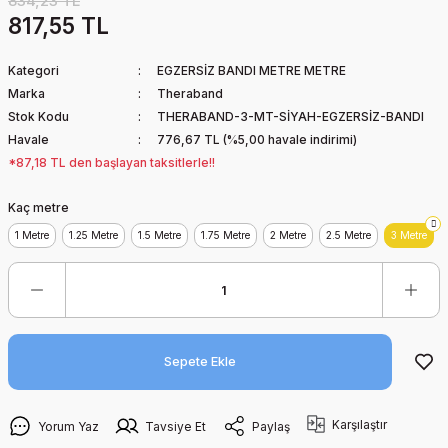
834,23 TL
817,55 TL
Kategori
EGZERSİZ BANDI METRE METRE
Marka
Theraband
Stok Kodu
THERABAND-3-MT-SİYAH-EGZERSİZ-BANDI
Havale
776,67 TL (%5,00 havale indirimi)
*87,18 TL den başlayan taksitlerle!!
Kaç metre
1 Metre
1.25 Metre
1.5 Metre
1.75 Metre
2 Metre
2.5 Metre
3 Metre
Sepete Ekle
Karşılaştır
Yorum Yaz
Tavsiye Et
Paylaş