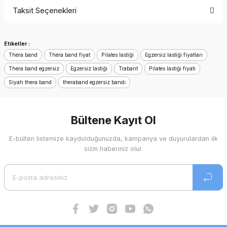
Taksit Seçenekleri
Yorum Yaz
Ürün hakkında henüz soru sorulmamış.
Etiketler :
Soru Sor
Thera band
Thera band fiyat
Pilates lastiği
Egzersiz lastiği fiyatları
Thera band egzersiz
Egzersiz lastiği
Trabant
Pilates lastiği fiyatı
Siyah thera band
theraband egzersiz bandı
Bültene Kayıt Ol
E-bülten listemize kaydolduğunuzda, kampanya ve duyurulardan ilk
sizin haberiniz olur.