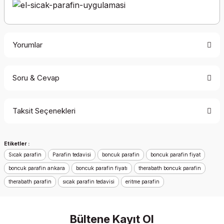
Yorumlar
Soru & Cevap
Bu ürüne ilk yorumu siz yapın!
Taksit Seçenekleri
Yorum Yaz
Ürün hakkında henüz soru sorulmamış.
Etiketler :
Soru Sor
Sıcak parafin
Parafin tedavisi
boncuk parafin
boncuk parafin fiyat
boncuk parafin ankara
boncuk parafin fiyatı
therabath boncuk parafin
therabath parafin
sıcak parafin tedavisi
eritme parafin
Bültene Kayıt Ol