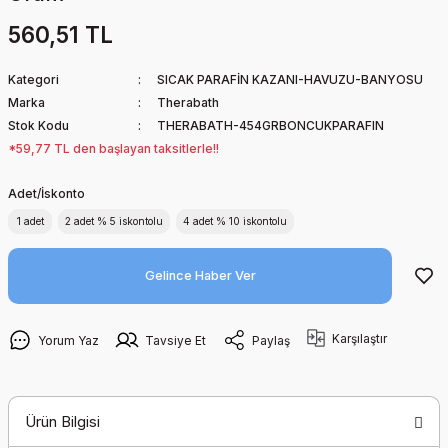
560,51 TL
Kategori
SICAK PARAFİN KAZANI-HAVUZU-BANYOSU
Marka
Therabath
Stok Kodu
THERABATH-454GRBONCUKPARAFIN
*59,77 TL den başlayan taksitlerle!!
Adet/İskonto
1 adet
2 adet % 5 iskontolu
4 adet % 10 iskontolu
Gelince Haber Ver
Karşılaştır
Yorum Yaz
Tavsiye Et
Paylaş
Ürün Bilgisi