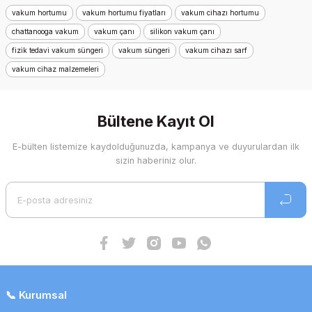
vakum hortumu
vakum hortumu fiyatları
vakum cihazı hortumu
chattanooga vakum
vakum çanı
silikon vakum çanı
fizik tedavi vakum süngeri
vakum süngeri
vakum cihazı sarf
vakum cihaz malzemeleri
Bültene Kayıt Ol
E-bülten listemize kaydolduğunuzda, kampanya ve duyurulardan ilk
sizin haberiniz olur.
Agremon FTR Vakum Süngeri 6 cm, 12 adet
1.261,48 TL
1.198,41 TL
📞 Kurumsal