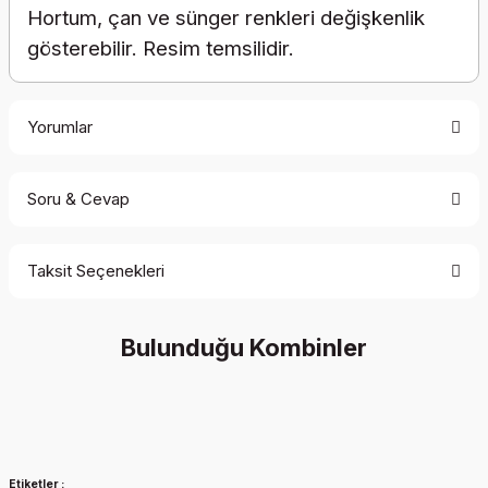
Hortum, çan ve sünger renkleri değişkenlik
gösterebilir. Resim temsilidir.
Yorumlar
Soru & Cevap
Bu ürüne ilk yorumu siz yapın!
Taksit Seçenekleri
Yorum Yaz
Ürün hakkında henüz soru sorulmamış.
Bulunduğu Kombinler
Soru Sor
İndirim
Etiketler :