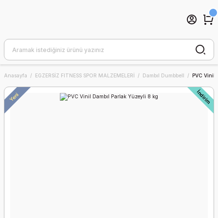
Anasayfa
EGZERSİZ FITNESS SPOR MALZEMELERİ
Dambıl Dumbbell
PVC Vinil 
İndirim
Yeni