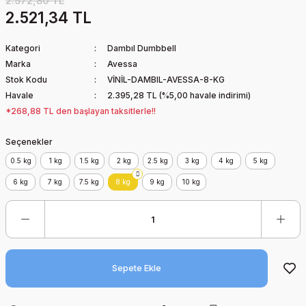
2.572,80 TL
2.521,34 TL
Kategori
Dambıl Dumbbell
Marka
Avessa
Stok Kodu
VİNİL-DAMBIL-AVESSA-8-KG
Havale
2.395,28 TL (%5,00 havale indirimi)
*268,88 TL den başlayan taksitlerle!!
Seçenekler
0.5 kg
1 kg
1.5 kg
2 kg
2.5 kg
3 kg
4 kg
5 kg
6 kg
7 kg
7.5 kg
8 kg
9 kg
10 kg
Sepete Ekle