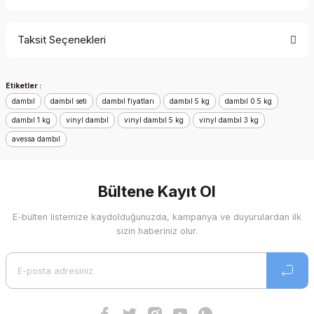
Bu ürüne ilk yorumu siz yapın!
Taksit Seçenekleri
Yorum Yaz
Ürün hakkında henüz soru sorulmamış.
Etiketler :
Soru Sor
dambıl
dambıl seti
dambıl fiyatları
dambıl 5 kg
dambıl 0.5 kg
dambıl 1 kg
vinyl dambıl
vinyl dambıl 5 kg
vinyl dambıl 3 kg
avessa dambıl
Bültene Kayıt Ol
E-bülten listemize kaydolduğunuzda, kampanya ve duyurulardan ilk
sizin haberiniz olur.