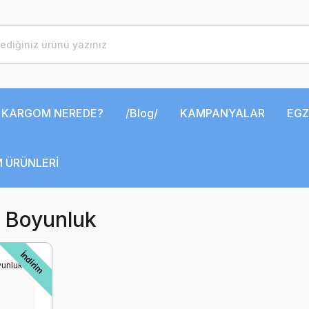
KARGOM NEREDE?
/Blog/
KAMPANYALAR
EGZ
 ÜRÜNLERİ
 Boyunluk
İndirim