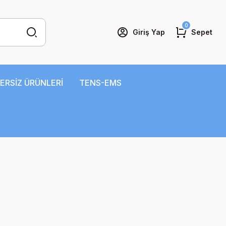
0
Giriş Yap
Sepet
ERSİZ ÜRÜNLERİ
TENS-EMS