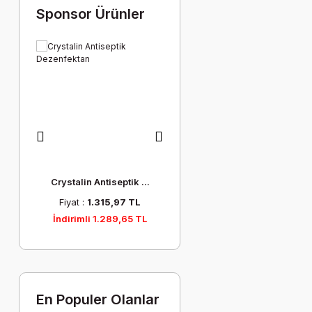
Sponsor Ürünler
sı ...
Crystalin Antiseptik ...
Elektrot Süngeri
Co
1 TL
Fiyat :
1.315,97 TL
Fiyat :
112,76 TL
01 TL
İndirimli 1.289,65 TL
İndirimli 110,51 TL
En Populer Olanlar