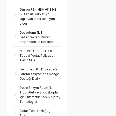
Omron RS4 HEM-6181-E
Düzensiz kalp atışını
algılayan bilek tansiyon
ölçer
Detroderm 1L El
Dezenfektanı Duvar
Dispenseri İle Beraber
Nu-Tek UT 1032 Fizik
Tedavi Portatif Ultrason
Aleti 1 Mhz
Genumedi PT Diz kapağı
Lateralizasyon Kas Denge
Desteği Dizlik
Detro Enzym Foam 1L
Tıbbi Alet ve Endoskoplar
İçin Enzimatik Köpük Sprey
Temizleyici
Cefar Tens Hızlı Şarj
Adaptörü