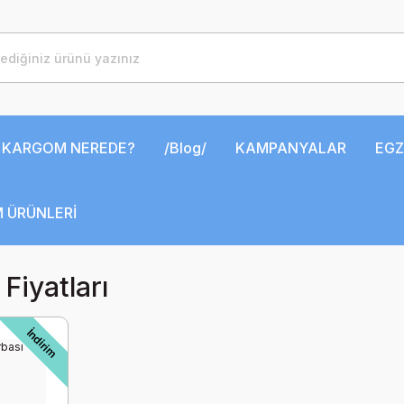
KARGOM NEREDE?
/Blog/
KAMPANYALAR
EGZ
 ÜRÜNLERİ
Fiyatları
İndirim