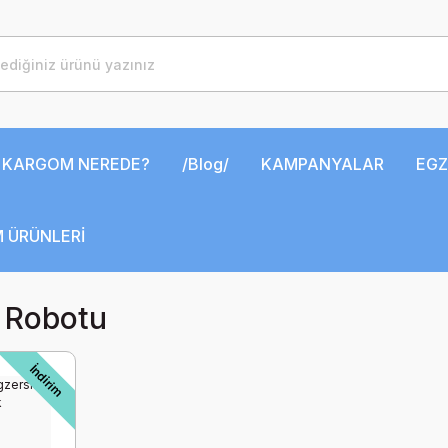
KARGOM NEREDE?
/Blog/
KAMPANYALAR
EGZ
 ÜRÜNLERİ
z Robotu
İndirim