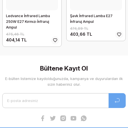
Ledvance İnfrared Lamba
Şavk İnfrared Lamba E27
250W E27 Kırmızı İnfraruj
İnfraruj Ampul
Ampul
474,89 TL
403,66 TL
475,46 TL
404,14 TL
Bültene Kayıt Ol
E-bülten listemize kaydolduğunuzda, kampanya ve duyurulardan ilk
sizin haberiniz olur.