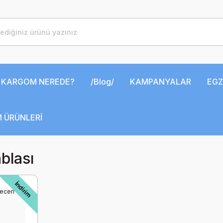
KARGOM NEREDE?
/Blog/
KAMPANYALAR
EGZ
 ÜRÜNLERİ
blası
İndirim