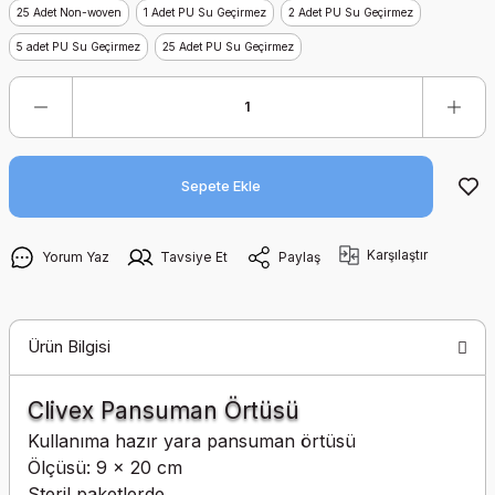
TATAMİ MİNDERİ
25 Adet Non-woven
1 Adet PU Su Geçirmez
2 Adet PU Su Geçirmez
Yapışmaz Emici
Kompresyon Yara
5 adet PU Su Geçirmez
25 Adet PU Su Geçirmez
Örtüsü
Yara Çorabı Ülser Kit
Yara Temizleme
Debridman Pedi
Sepete Ekle
Karşılaştır
Yorum Yaz
Tavsiye Et
Paylaş
Ürün Bilgisi
Clivex Pansuman Örtüsü
Kullanıma hazır yara pansuman örtüsü
Ölçüsü: 9 x 20 cm
Steril paketlerde.