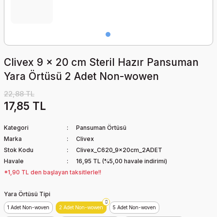
YASTIĞI
YATAN HASTA TEMİZLİK
Step Tahtası
Köpük Yara Örtüsü
SU GEÇİRMEYEN ALÇI-
ÜRÜNLERİ
Yapışkanlı
SICAK UYGULAMA
BANDAJ-YARA
ÜRÜNLERİ
KORUYUCUSU
Trampolin
Nano Cleaner Yara
Kremi
SKOLYOZ DUVAR BARI
Clivex 9 x 20 cm Steril Hazır Pansuman
ÜST BALDIR
Yatay Bisiklet
Yara Örtüsü 2 Adet Non-wowen
Pansuman Örtüsü
SOĞUK UYGULAMA
VİSKO BEL YASTIĞI
ÜRÜNLERİ
Yumuşak Ağırlık Topu
22,88 TL
17,85 TL
Parafinli Yapışmaz Tül
VİSKO BOYUN YASTIĞI
Örtü
TİLT TABLE
Yüzme Su İçi Aqua
Egzersiz Malzemeleri
Kategori
Pansuman Örtüsü
VİSKO OTURMA SİMİDİ
Silikonlu Köpük Yara
Marka
Clivex
ULTRASON CİHAZI
Örtüsü
Stok Kodu
Clivex_C620_9x20cm_2ADET
Havale
16,95 TL (%5,00 havale indirimi)
UZAY TERAPİ KAFESİ
Su Geçirmez Yara
*1,90 TL den başlayan taksitlerle!!
Örtüsü
VAKUM ÜNİTESİ
Yara Örtüsü Tipi
Trakeostomi Pedi
1 Adet Non-woven
2 Adet Non-wowen
5 Adet Non-woven
YER KAPLAMA EVO