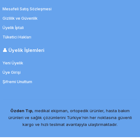
Mesafeli Satış Sözleşmesi
Gizlilik ve Güvenlik
Üyelik İptali
Tüketici Hakları
👤 Üyelik İşlemleri
Yeni Üyelik
Üye Girişi
Şifremi Unuttum
Suprasorb F 15x20 cm Su Geçirmez Yara Örtüsü
145,18 TL
108,88 TL
Özden Tıp
, medikal ekipman, ortopedik ürünler, hasta bakım
İndirim
ürünleri ve sağlık çözümlerini Türkiye'nin her noktasına güvenli
kargo ve hızlı teslimat avantajıyla ulaştırmaktadır.