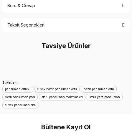
Soru & Cevap
Bence denemelisiniz
Taksit Seçenekleri
Ürün hakkında henüz soru sorulmamış.
Paketleme ve ürünün kalitesi gerçekten güzeldi
Yaşar Seyitvan | 14/01/2025
Tavsiye Ürünler
Soru Sor
Yorum Yaz
İndirim
Yeni
Etiketler :
pansuman örtüsü
clivex hazır pansuman örtü
hazır pansuman örtü
steril pansuman pedi
steril pansuman malzemeleri
steril yara pansuman
clivex pansuman örtü
Bültene Kayıt Ol