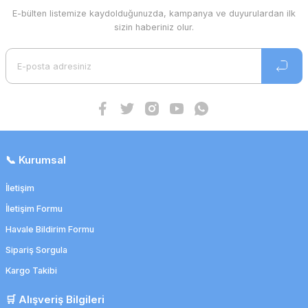
E-bülten listemize kaydolduğunuzda, kampanya ve duyurulardan ilk
sizin haberiniz olur.
Suprasorb A Kalsiyum Aljinat Yara Örtüsü
217,76 TL
213,41 TL
📞 Kurumsal
İndirim
İletişim
İletişim Formu
Havale Bildirim Formu
Sipariş Sorgula
Kargo Takibi
🛒 Alışveriş Bilgileri