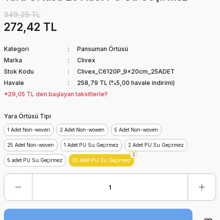
349,25 TL
272,42 TL
Kategori
Pansuman Örtüsü
Marka
Clivex
Stok Kodu
Clivex_C6120P_9x20cm_25ADET
Havale
258,79 TL (%5,00 havale indirimi)
*29,05 TL den başlayan taksitlerle!!
Yara Örtüsü Tipi
1 Adet Non-woven
2 Adet Non-wowen
5 Adet Non-woven
25 Adet Non-woven
1 Adet PU Su Geçirmez
2 Adet PU Su Geçirmez
5 adet PU Su Geçirmez
25 Adet PU Su Geçirmez