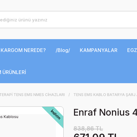
KARGOM NEREDE?
/Blog/
KAMPANYALAR
EGZ
 ÜRÜNLERİ
ERAPİ TENS EMS NMES CİHAZLARI
TENS EMS KABLO BATARYA ŞARJ
Enraf Nonius 
İndirim
838,86 TL