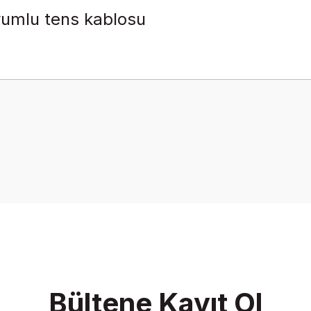
yumlu tens kablosu
Ürün hakkında henüz soru sorulmamış.
Bu ürüne ilk yorumu siz yapın!
Yorum Yaz
Soru Sor
Bültene Kayıt Ol