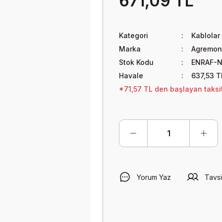
671,09 TL
Kategori
Kablolar
Marka
Agremon
Stok Kodu
ENRAF-
Havale
637,53 T
*71,57 TL den başlayan taksit
Yorum Yaz
Tavsi