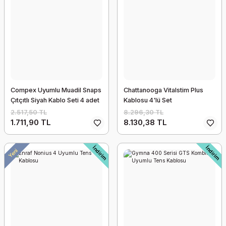
Compex Uyumlu Muadil Snaps
Chattanooga Vitalstim Plus
Çıtçıtlı Siyah Kablo Seti 4 adet
Kablosu 4'lü Set
2.517,50 TL
8.296,30 TL
1.711,90 TL
8.130,38 TL
İndirim
İndirim
Yeni