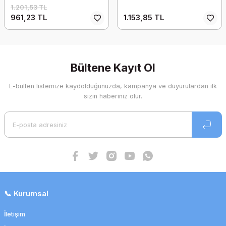
1.201,53 TL
961,23 TL
1.153,85 TL
Bültene Kayıt Ol
E-bülten listemize kaydolduğunuzda, kampanya ve duyurulardan ilk
sizin haberiniz olur.
📞 Kurumsal
İletişim