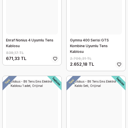
Enraf Nonius 4 Uyumlu Tens
Gymna 400 Serisi GTS
Kablosu
Kombine Uyumlu Tens
Kablosu
839,17 TL
671,33 TL
2.706,31 TL
2.652,18 TL
Hediyeli
Hediyeli
İndirim
İndirim
Yeni
Yeni