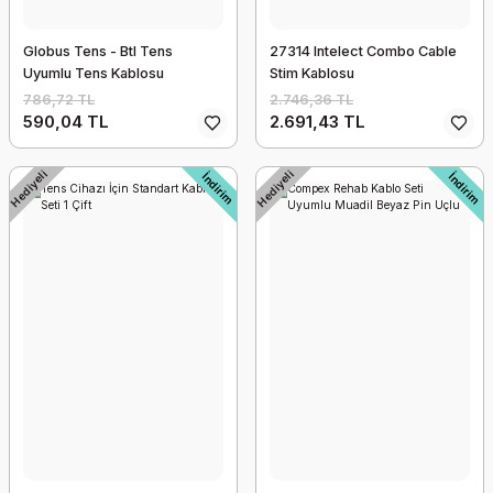
Globus Tens - Btl Tens
27314 Intelect Combo Cable
Uyumlu Tens Kablosu
Stim Kablosu
786,72 TL
2.746,36 TL
590,04 TL
2.691,43 TL
Hediyeli
Hediyeli
İndirim
İndirim