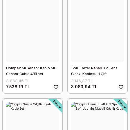
Compex Mi Sensor Kablo MI-
1240 Cefar Rehab X2 Tens
Sensor Cable 4'lü set
Cihazı Kablosu, 1 Çift
8.868,46 TL
3.146,87 TL
7.538,19 TL
3.083,94 TL
İndirim
İndirim