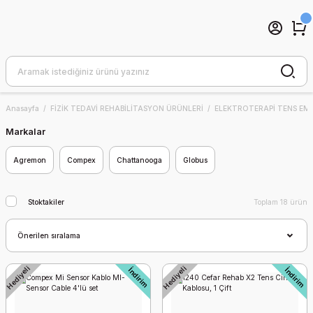
Anasayfa
FİZİK TEDAVİ REHABİLİTASYON ÜRÜNLERİ
ELEKTROTERAPİ TENS EMS
Markalar
Agremon
Compex
Chattanooga
Globus
Stoktakiler
Toplam 18 ürün
Hediyeli
Hediyeli
İndirim
İndirim