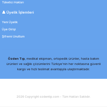
Tüketici Hakları
👤 Üyelik İşlemleri
Yeni Üyelik
Üye Girişi
Şifremi Unuttum
Suprasorb F 15x20 cm Su Geçirmez Yara Örtüsü
145,08 TL
Özden Tıp
, medikal ekipman, ortopedik ürünler, hasta bakım
108,81 TL
ürünleri ve sağlık çözümlerini Türkiye'nin her noktasına güvenli
kargo ve hızlı teslimat avantajıyla ulaştırmaktadır.
İndirim
2026 Copyright ozdentip.com - Tüm Hakları Saklıdır.