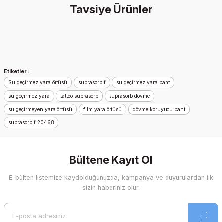
Tavsiye Ürünler
Soru Sor
İndirim
Etiketler :
Su geçirmez yara örtüsü
suprasorb f
su geçirmez yara bant
su geçirmez yara
tattoo suprasorb
suprasorb dövme
su geçirmeyen yara örtüsü
film yara örtüsü
dövme koruyucu bant
suprasorb f 20468
Bültene Kayıt Ol
E-bülten listemize kaydolduğunuzda, kampanya ve duyurulardan ilk
sizin haberiniz olur.