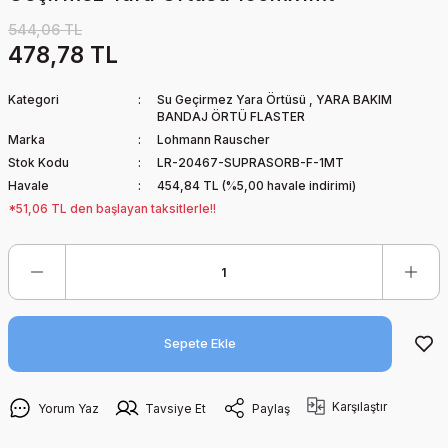
544,06 TL
478,78 TL
Kategori
Su Geçirmez Yara Örtüsü
,
YARA BAKIM
BANDAJ ÖRTÜ FLASTER
Marka
Lohmann Rauscher
Stok Kodu
LR-20467-SUPRASORB-F-1MT
Havale
454,84 TL (%5,00 havale indirimi)
*51,06 TL den başlayan taksitlerle!!
Sepete Ekle
Karşılaştır
Yorum Yaz
Tavsiye Et
Paylaş