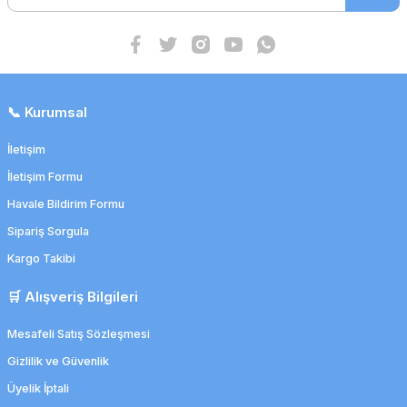
Suprasorb F 5 x 7cm Dövme Koruyucu Yara Örtüsü
📞 Kurumsal
18,44 TL
14,38 TL
İletişim
İletişim Formu
İndirim
Havale Bildirim Formu
Sipariş Sorgula
Kargo Takibi
🛒 Alışveriş Bilgileri
Mesafeli Satış Sözleşmesi
Gizlilik ve Güvenlik
Üyelik İptali