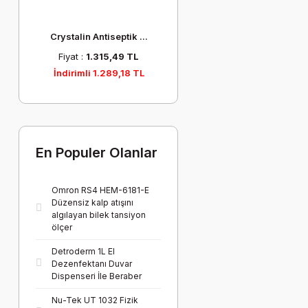
sı ...
Crystalin Antiseptik ...
Elektrot Süngeri
Co
2 TL
Fiyat :
1.315,49 TL
Fiyat :
112,72 TL
,03 TL
İndirimli 1.289,18 TL
İndirimli 110,47 TL
En Populer Olanlar
Omron RS4 HEM-6181-E
Düzensiz kalp atışını
algılayan bilek tansiyon
ölçer
Detroderm 1L El
Dezenfektanı Duvar
Dispenseri İle Beraber
Nu-Tek UT 1032 Fizik