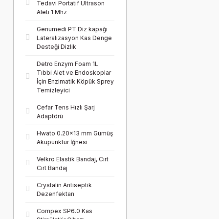
Tedavi Portatif Ultrason
Aleti 1 Mhz
Genumedi PT Diz kapağı
Lateralizasyon Kas Denge
Desteği Dizlik
Detro Enzym Foam 1L
Tıbbi Alet ve Endoskoplar
İçin Enzimatik Köpük Sprey
Temizleyici
Cefar Tens Hızlı Şarj
Adaptörü
Hwato 0.20x13 mm Gümüş
Akupunktur İğnesi
Velkro Elastik Bandaj, Cırt
Cırt Bandaj
Crystalin Antiseptik
Dezenfektan
Compex SP6.0 Kas