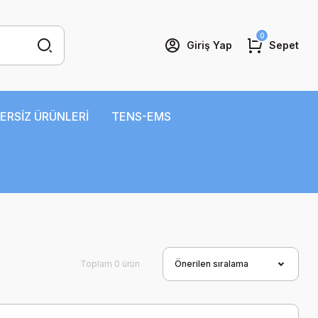
0
Giriş Yap
Sepet
ERSİZ ÜRÜNLERİ
TENS-EMS
Toplam 0 ürün