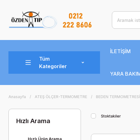
İLETİŞİM
Tüm
Kategoriler
YARA BAKIM
Anasayfa
ATEŞ ÖLÇER-TERMOMETRE
BEDEN TERMOMETRESİ
Stoktakiler
Hızlı Arama
Hızlı Ürün Arama