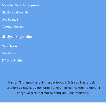
YASTIĞI
Mesafeli Satış Sözleşmesi
YATAN HASTA TEMİZLİK
Step Tahtası
Köpük Yara Örtüsü
SU GEÇİRMEYEN ALÇI-
ÜRÜNLERİ
Gizlilik ve Güvenlik
Yapışkanlı
SICAK UYGULAMA
BANDAJ-YARA
ÜRÜNLERİ
KORUYUCUSU
Üyelik İptali
Trampolin
Nano Cleaner Yara
Tüketici Hakları
Kremi
SKOLYOZ DUVAR BARI
ÜST BALDIR
Yatay Bisiklet
👤 Üyelik İşlemleri
Pansuman Örtüsü
SOĞUK UYGULAMA
VİSKO BEL YASTIĞI
ÜRÜNLERİ
Yumuşak Ağırlık Topu
Yeni Üyelik
Parafinli Yapışmaz Tül
VİSKO BOYUN YASTIĞI
Üye Girişi
Örtü
TİLT TABLE
Yüzme Su İçi Aqua
Egzersiz Malzemeleri
Şifremi Unuttum
VİSKO OTURMA SİMİDİ
Silikonlu Köpük Yara
ULTRASON CİHAZI
Örtüsü
UZAY TERAPİ KAFESİ
Özden Tıp
, medikal ekipman, ortopedik ürünler, hasta bakım
Su Geçirmez Yara
Örtüsü
ürünleri ve sağlık çözümlerini Türkiye'nin her noktasına güvenli
VAKUM ÜNİTESİ
kargo ve hızlı teslimat avantajıyla ulaştırmaktadır.
Trakeostomi Pedi
YER KAPLAMA EVO